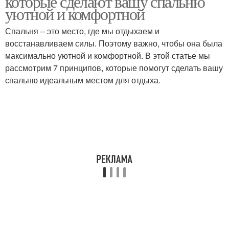
которые сделают вашу спальню
уютной и комфортной
Спальня – это место, где мы отдыхаем и
Стиль для уютной
Матрас для уютной
восстанавливаем силы. Поэтому важно, чтобы она была
спальни
спальни
максимально уютной и комфортной. В этой статье мы
рассмотрим 7 принципов, которые помогут сделать вашу
спальню идеальным местом для отдыха.
Подушки для уютной
Потолочное освещение
спальни
Прикроватное
Освещение в спальне
освещение
Простыни для уютной
спальни