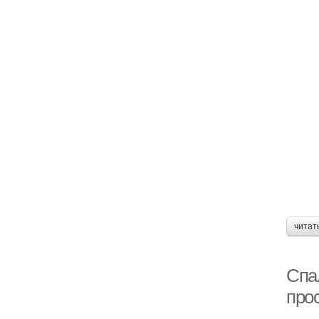
читат
Спа
про