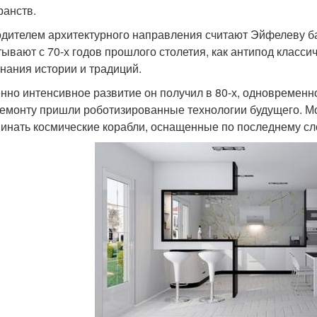
ранств.
дителем архитектурного направления считают Эйфелеву б
тывают с 70-х годов прошлого столетия, как антипод класси
нания истории и традиций.
нно интенсивное развитие он получил в 80-х, одновременно
емонту пришли роботизированные технологии будущего. М
инать космические корабли, оснащенные по последнему сло