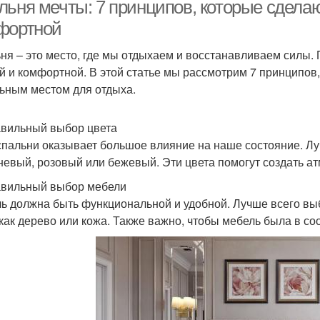
спальни
льня мечты: 7 принципов, которые сдела
фортной
ня – это место, где мы отдыхаем и восстанавливаем силы.
й и комфортной. В этой статье мы рассмотрим 7 принципов
ьным местом для отдыха.
авильный выбор цвета
спальни оказывает большое влияние на наше состояние. Луч
невый, розовый или бежевый. Эти цвета помогут создать ат
авильный выбор мебели
ь должна быть функциональной и удобной. Лучше всего вы
 как дерево или кожа. Также важно, чтобы мебель была в со