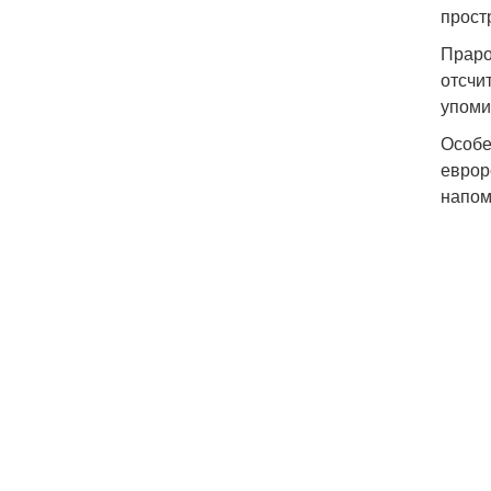
прост
Праро
отсчи
упоми
Особе
еврор
напом