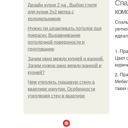
Спа
Дизайн кухни 2 на . Выбор стиля
ком
для кухни 2х2 метра с
холодильником
Спаль
уютно
Нужно ли шпаклевать потолок под
идеал
покраску. Выравнивание
потолочной поверхности и
грунтование
1. Пр
Цвет 
Зачем окно между кухней и ванной.
корич
Зачем нужно окно между ванной и
кухней?
2. Пр
Мебел
Чем утеплить торцевую стену в
таких
квартире изнутри. Особенности
утепления стен в квартире