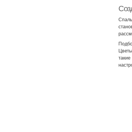
Соз
Спаль
стано
рассм
Подбо
Цветы
такие
настр