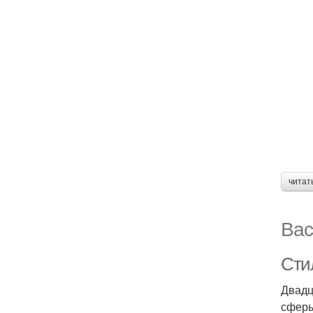
читат
Вас
Сти
Двадц
сферы