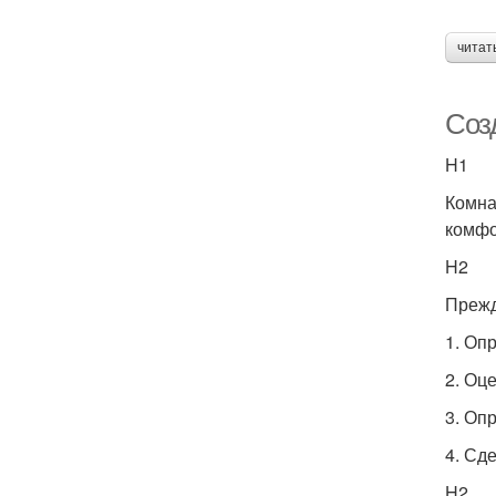
читат
Соз
H1
Комна
комфо
H2
Прежд
1. Оп
2. Оц
3. Оп
4. Сд
H2