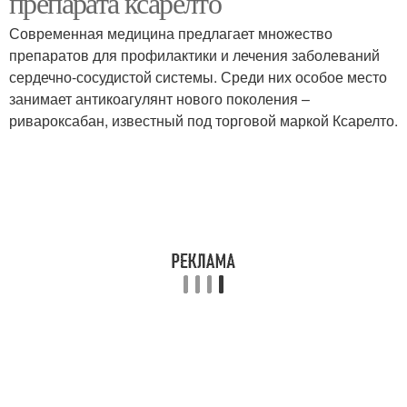
препарата ксарелто
Современная медицина предлагает множество
препаратов для профилактики и лечения заболеваний
сердечно-сосудистой системы. Среди них особое место
Лайфхаки для уборки
Дачный лайфхак
занимает антикоагулянт нового поколения –
ривароксабан, известный под торговой маркой Ксарелто.
Лайфхаки для
Лайфхаки по дизайну
маленькой
Полезные советы