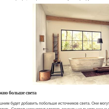
ужно больше света
шним будет добавить побольше источников света. Они могут
стить. Светильники могут сделать акценты на выигрышных с