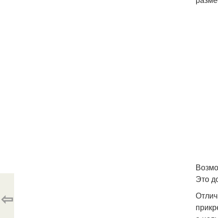
Возмо
Это д
⇦
Отлич
прикр