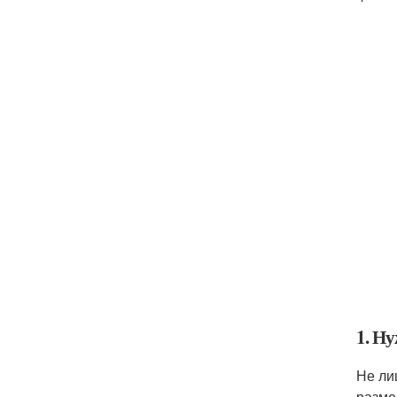
1. Н
Не ли
разме