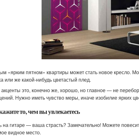
ым «ярким пятном» квартиры может стать новое кресло. М
ка или же какой-нибудь цветастый плед.
 акценты это, конечно же, хорошо, но главное — не перебо
ений. Нужно иметь чувство меры, иначе изобилие ярких цве
кажите то, чем вы увлекаетесь
ь на гитаре — ваша страсть? Замечательно! Можете повесит
мое видное место.