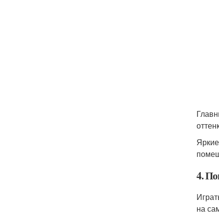
Главн
оттен
Яркие
помещ
4. По
Играт
на са