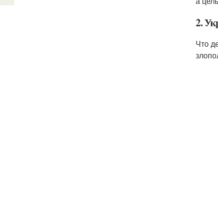
а цел
2. Ук
Что д
злопо