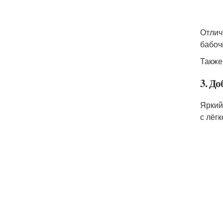
Отлич
бабоч
Также
3. До
Яркий
с лёг