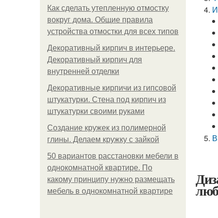
Как сделать утепленную отмостку
И
вокруг дома. Общие правила
устройства отмостки для всех типов
Декоративный кирпич в интерьере.
Декоративный кирпич для
внутренней отделки
Декоративные кирпичи из гипсовой
штукатурки. Стена под кирпич из
штукатурки своими руками
Создание кружек из полимерной
В
глины. Делаем кружку с зайкой
50 вариантов расстановки мебели в
однокомнатной квартире. По
Диз
какому принципу нужно размещать
люб
мебель в однокомнатной квартире