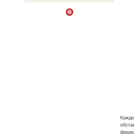
Каждо
обста
фишка