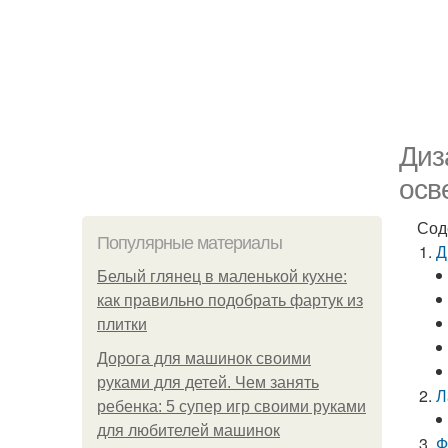
Диз
осв
Сод
Популярные материалы
Д
Белый глянец в маленькой кухне:
как правильно подобрать фартук из
плитки
Дорога для машинок своими
руками для детей. Чем занять
Л
ребенка: 5 супер игр своими руками
для любителей машинок
Ф