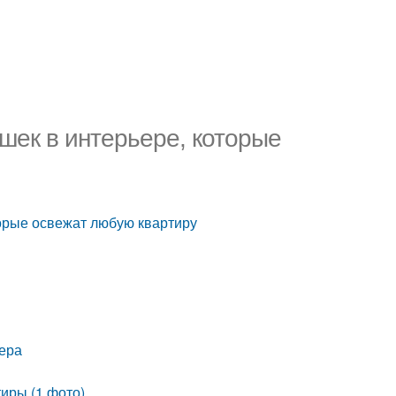
шек в интерьере, которые
торые освежат любую квартиру
ьера
иры (1 фото)