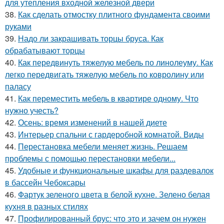
для утепления входной железной двери
38.
Как сделать отмостку плитного фундамента своими
руками
39.
Надо ли закрашивать торцы бруса. Как
обрабатывают торцы
40.
Как передвинуть тяжелую мебель по линолеуму. Как
легко передвигать тяжелую мебель по ковролину или
паласу
41.
Как переместить мебель в квартире одному. Что
нужно учесть?
42.
Осень: время изменений в нашей диете
43.
Интерьер спальни с гардеробной комнатой. Виды
44.
Перестановка мебели меняет жизнь. Решаем
проблемы с помощью перестановки мебели...
45.
Удобные и функциональные шкафы для раздевалок
в бассейн Чебоксары
46.
Фартук зеленого цвета в белой кухне. Зелено белая
кухня в разных стилях
47.
Профилированный брус: что это и зачем он нужен