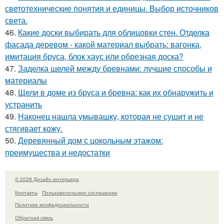
светотехнические понятия и единицы. Выбор источников
света.
46.
Какие доски выбирать для облицовки стен. Отделка
фасада деревом - какой материал выбрать: вагонка,
имитация бруса, блок хаус или обрезная доска?
47.
Заделка щелей между бревнами: лучшие способы и
материалы
48.
Щели в доме из бруса и бревна: как их обнаружить и
устранить
49.
Наконец нашла умывашку, которая не сушит и не
стягивает кожу.
50.
Деревянный дом с цокольным этажом:
преимущества и недостатки
© 2026 Дизайн интерьера
Контакты
Пользовательское соглашение
Политика конфидециальности
Обратная связь