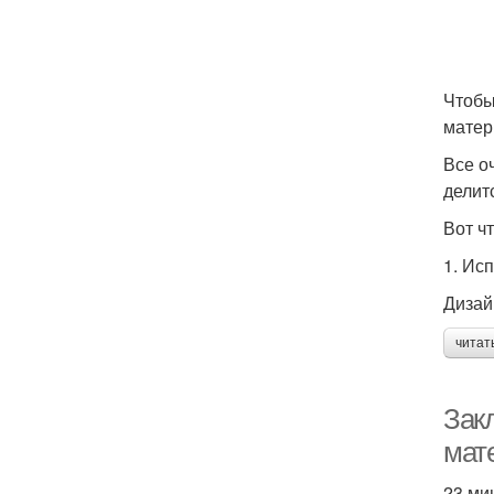
Чтобы
матер
Все о
делит
Вот ч
1. Ис
Дизай
читат
Закл
мат
23 ми