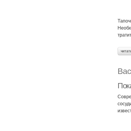
Тапо
Необх
трати
читат
Вас
Пок
Совре
сосуд
извес