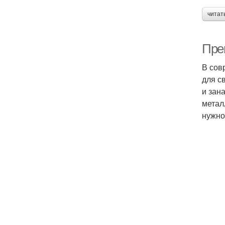
читат
Пре
В сов
для с
и зан
метал
нужно