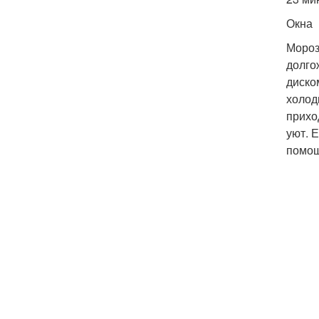
Окна
Мороз
долго
диско
холод
прихо
уют. 
помощ