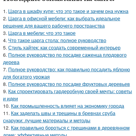
1.
Царга в шкафу купе: что это такое и зачем она нужна
2.
Царга в офисной мебели: как выбрать идеальное
решение для вашего рабочего пространства
3.
Царга в мебели: что это такое
4.
Что такое царга стола: полное руководство
5.
Стиль хайтек: как создать современный интерьер
6.
Полное руководство по посадке саженца плодового
дерева
7.
Полное руководство: как правильно посадить яблоню
для богатого урожая
8.
Полное руководство по посадке фруктовых деревьев
9.
Как спроектировать гардеробную своей мечты: советы
и идеи
10.
Как промышленность влияет на экономику города
11.
Как заделать швы и трещины в бревнах сруба
снаружи: лучшие материалы и методы
12.
Как правильно бороться с трещинами в деревянном
доме: эффективные методы