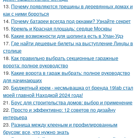
13.
Почему появляются трещины в деревянных домах и
как с ними бороться
14.
Почему батареи всегда под окнами? Узнайте секрет
15.
Кремль и Красная площадь: сердце Москвы
16.
Какие возможности для шопинга есть в Улан-Удэ
17.
Где найти дешевые билеты на выступление Линды в
столице
18.
Как правильно выбрать секционные гаражные
ворота: полное руководство
19.
Какие ворота в гараж выбрать: полное руководство
для начинающих
20.
Бюджетный крем - несмывашка от бренда 19lab стал
моей главной Находкой 2024 года!
21.
Брус для строительства домов: выбор и применение
22.
Просто и эффективно: 12 советов по дизайну
интерьера
23.
Разница между клееным и профилированным
брусом: все, что нужно знать