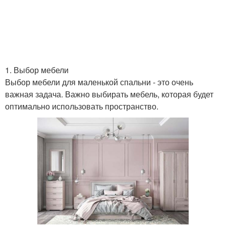
Доска для внутренней
Доски для внутренней
отделки
отделки
1. Выбор мебели
Выбор мебели для маленькой спальни - это очень
Пятна на паркетной
Материал для доски
важная задача. Важно выбирать мебель, которая будет
доске
оптимально использовать пространство.
Пятна на паркетных
Паркетная основа
полах