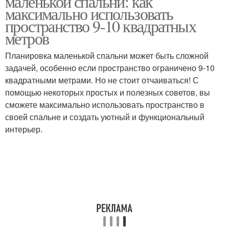
маленькой спальни: как
максимально использовать
пространство 9-10 квадратных
метров
Доски на стену
Строганая доска
Планировка маленькой спальни может быть сложной
задачей, особенно если пространство ограничено 9-10
квадратными метрами. Но не стоит отчаиваться! С
помощью некоторых простых и полезных советов, вы
Доски для отделки
Доска для отделки
сможете максимально использовать пространство в
своей спальне и создать уютный и функциональный
интерьер.
Фасадная доска
Доски из дерева
Форма для
Доска из дерева
декоративной доски