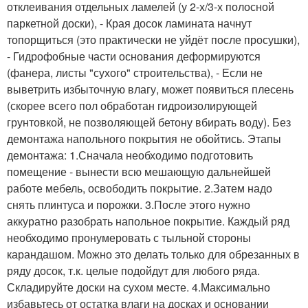
отклеивания отдельных ламелей (у 2-х/3-х полосной
паркетной доски), - Края досок ламината начнут
топорщиться (это практически не уйдёт после просушки),
- Гидрофобные части основания деформируются
(фанера, листы "сухого" строительства), - Если не
выветрить избыточную влагу, может появиться плесень
(скорее всего пол обработан гидроизолирующей
грунтовкой, не позволяющей бетону вбирать воду). Без
демонтажа напольного покрытия не обойтись. Этапы
демонтажа: 1.Сначала необходимо подготовить
помещение - вынести всю мешающую дальнейшей
работе мебель, освободить покрытие. 2.Затем надо
снять плинтуса и порожки. 3.После этого нужно
аккуратно разобрать напольное покрытие. Каждый ряд
необходимо пронумеровать с тыльной стороны
карандашом. Можно это делать только для обрезанных в
ряду досок, т.к. целые подойдут для любого ряда.
Складируйте доски на сухом месте. 4.Максимально
избавьтесь от остатка влаги на досках и основании