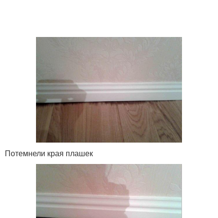
Потемнели края плашек