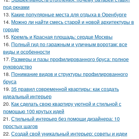
под окнами
13.
Какие популярные места для отдыха в Оренбурге
14.
Можно ли найти смесь старой и новой архитектуры в
городе
15.
Кремль и Красная площадь: сердце Москвы
16.
Полный гид по гаражным и уличным воротам: все
виды и особенности
17.
Размеры и пазы профилированного бруса: полное
руководство
18.
Понимание видов и структуры профилированного
бруса
19.
35 правил современной квартиры: как создать
идеальный интерьер
20.
Как сделать свою квартиру уютной и стильной с
помощью 100 крутых идей
21.
Стильный интерьер без помощи дизайнера: 10
простых шагов
22.
Создай свой уникальный интерьер: советы и идеи