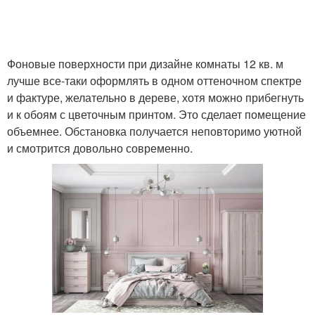
Затирка для клинкерной
Состав для плитки
плитки
Фоновые поверхности при дизайне комнаты 12 кв. м
лучше все-таки оформлять в одном оттеночном спектре
и фактуре, желательно в дереве, хотя можно прибегнуть
и к обоям с цветочным принтом. Это сделает помещение
Широкоформатная
объемнее. Обстановка получается неповторимо уютной
плитка
и смотрится довольно современно.