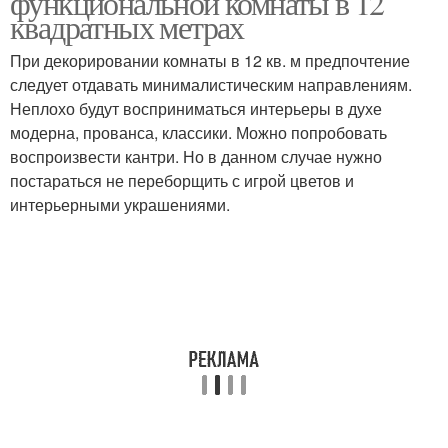
функциональной комнаты в 12
квадратных метрах
При декорировании комнаты в 12 кв. м предпочтение
следует отдавать минималистическим направлениям.
Плитка на стенах
Плитка в интерьере
Неплохо будут восприниматься интерьеры в духе
модерна, прованса, классики. Можно попробовать
воспроизвести кантри. Но в данном случае нужно
постараться не переборщить с игрой цветов и
Керамическая плитка
Плитки на кухне
интерьерными украшениями.
Плитки на полу
Глазури на плитке
Отверстия на
Плитка на полу
керамической плитке