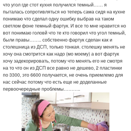
что угол где стот кухня получился темный…… я
пыталась сопротивляться но теперь сама сидя на кухне
понимаю что сделал одну ошибку выбрав на таком
светлом фоне темный фартук. И все то мне нравится но
вот понимаю головй что те кто говорил что угол темный,
были правы…….. собственно фартук сделан как и
столешница из ДСП, только тонкая. столешку менять не
хочу она смотрится как надо (мо моему) а вот фартук
хочу задекорировать, потому что менять его не смотря
на то что он из ДСП все равно не дешево, 2 пластинки
по 3300, это 6600 получается, не очень приемлемо для
нас сейчас потому что есть еще не доделанные
первоочередные проблемы………..