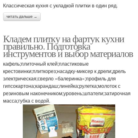
Классическая кухня с укладкой плитки в один ряд.
читать дальше →
Кладем плитку на фартук кухни
правильно. Подготовка
инструментов и выбор материалов
кафель;плиточный клей;пластиковые
крестовинки;плиткорез;насадку-миксер к дрели;дрель
электрическая;сверло «балеринка»;профиль для
гипсокартона;карандаш;линейка;рулетка;молоток с
резиновым наконечником;уровень;шпатели;затирочная
масса;губка с водой.