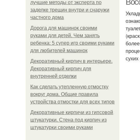
Восс
лучшие методы от эксперта по
заделке трещин внутри и снаружи
Уклад
частного дома
ознак
туале
Дорога для машинок своими
(крас
руками для детей. Чем занять
более
ребенка: 5 супер игр своими руками
проце
для любителей машинок
сухих
Декоративный кирпич в интерьере.
Декоративный кирпич для
внутренней отделки
Как сделать утепленную отмостку
вокруг дома. Общие правила
устройства отмостки для всех типов
Декоративные кирпичи из гипсовой
штукатурки. Стена под кирпич из
штукатурки своими руками