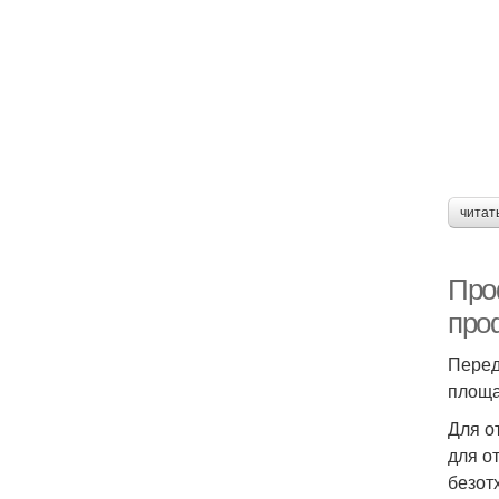
читат
Про
про
Перед
площа
Для о
для о
безот