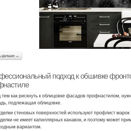
ь дальше →
фессиональный подход к обшивке фронтона
фнастиле
 тем как рискнуть к облицовке фасадов профнастилом, нуж
дь, подлежащая облицовке.
тделки стеновых поверхностей используют профлист марок
тделки не имеет капиллярных канавок, и поэтому может при
ходным вариантом.