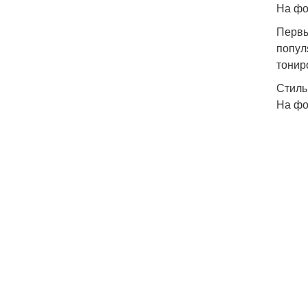
На фо
Первы
попул
тонир
Стиль
На фо