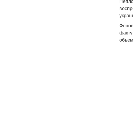
Непло
воспр
украш
Фонов
факту
объем