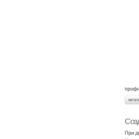
профн
читат
Соз
При д