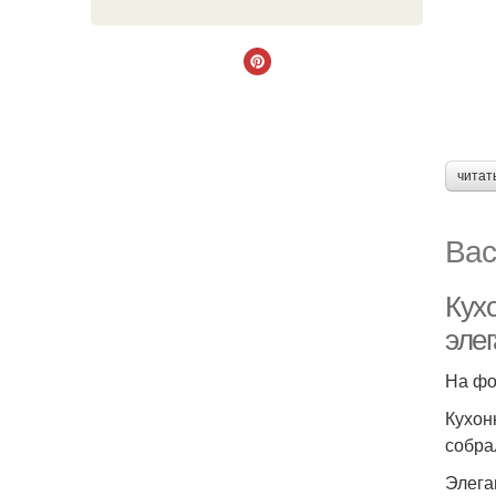
читат
Вас
Кух
эле
На фо
Кухон
собра
Элега