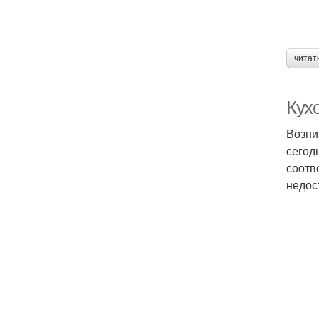
читат
Кух
Возни
сегод
соотв
недос