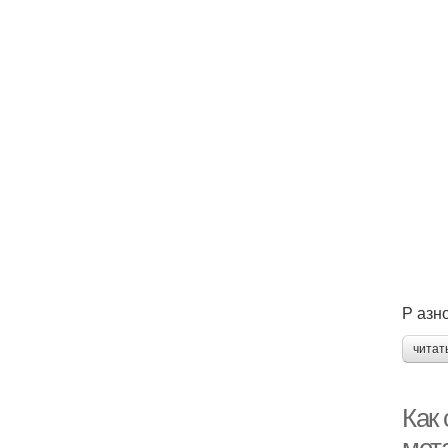
Р азн
читат
Как 