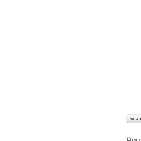
читат
Вин