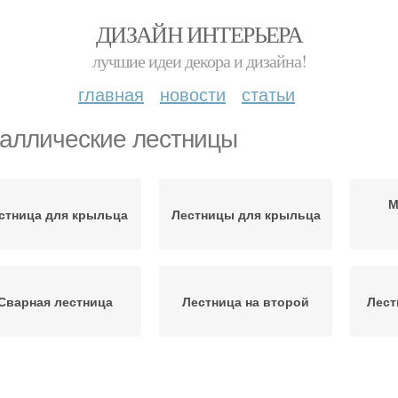
ДИЗАЙН ИНТЕРЬЕРА
лучшие идеи декора и дизайна!
главная
новости
статьи
аллические лестницы
М
стница для крыльца
Лестницы для крыльца
Сварная лестница
Лестница на второй
Лест
естница в частном
Одномаршевая
Вин