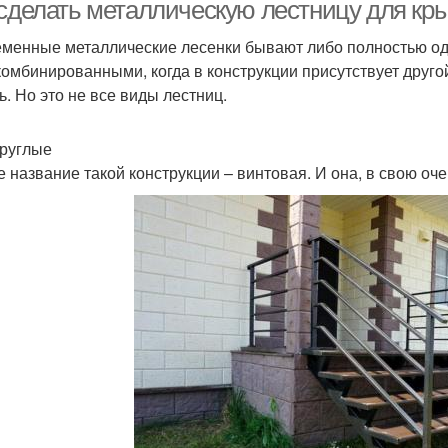
доме
лестница
 сделать металлическую лестницу для кр
менные металлические лесенки бывают либо полностью одн
комбинированными, когда в конструкции присутствует друг
увинтовая лестница
ь. Но это не все виды лестниц.
руглые
е название такой конструкции – винтовая. И она, в свою оч