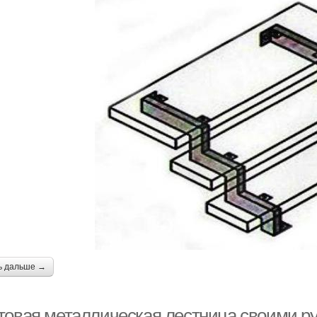
ь дальше →
товая металлическая лестница своими ру