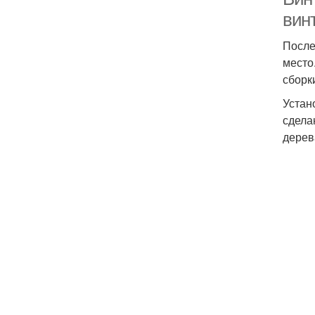
вин
После
место
сборк
Устан
сдела
дерев