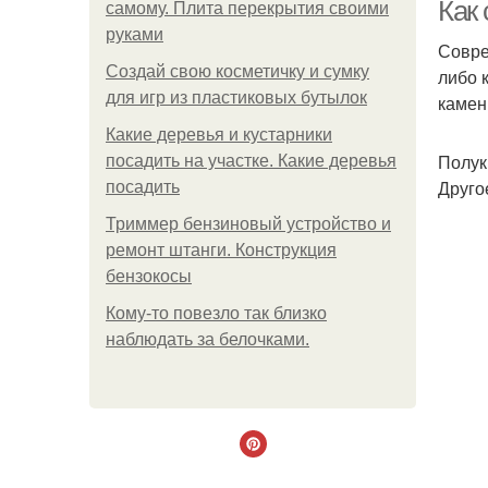
Как
самому. Плита перекрытия своими
руками
Совре
Создай свою косметичку и сумку
либо 
Пол
для игр из пластиковых бутылок
камен
Какие деревья и кустарники
Полук
посадить на участке. Какие деревья
Друго
посадить
Триммер бензиновый устройство и
ремонт штанги. Конструкция
бензокосы
Кому-то повезло так близко
наблюдать за белочками.