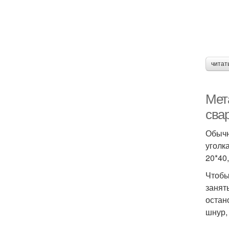
читат
Мет
сва
Обычн
уголк
20*40
Чтобы
занят
остан
шнур,