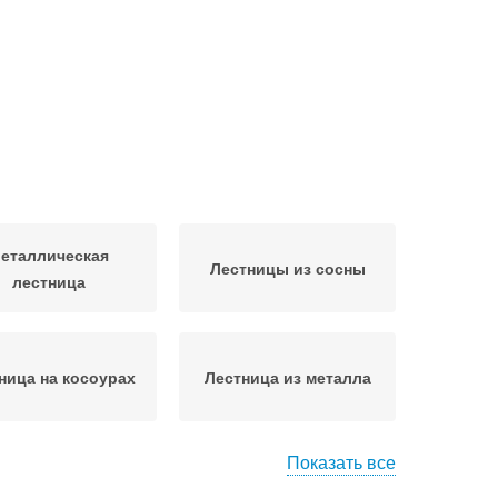
еталлическая
Лестницы из сосны
лестница
ница на косоурах
Лестница из металла
Показать все
товая лестница
Винтовые лестницы