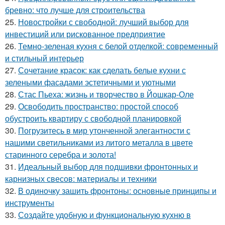
бревно: что лучше для строительства
25.
Новостройки с свободной: лучший выбор для
инвестиций или рискованное предприятие
26.
Темно-зеленая кухня с белой отделкой: современный
и стильный интерьер
27.
Сочетание красок: как сделать белые кухни с
зелеными фасадами эстетичными и уютными
28.
Стас Пьеха: жизнь и творчество в Йошкар-Оле
29.
Освободить пространство: простой способ
обустроить квартиру с свободной планировкой
30.
Погрузитесь в мир утонченной элегантности с
нашими светильниками из литого металла в цвете
старинного серебра и золота!
31.
Идеальный выбор для подшивки фронтонных и
карнизных свесов: материалы и техники
32.
В одиночку зашить фронтоны: основные принципы и
инструменты
33.
Создайте удобную и функциональную кухню в