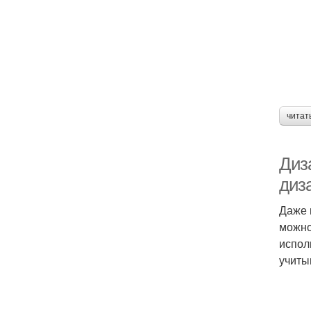
читат
Диз
диз
Даже 
можно
испол
учиты