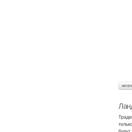
читат
Лан
Тради
тольк
будут