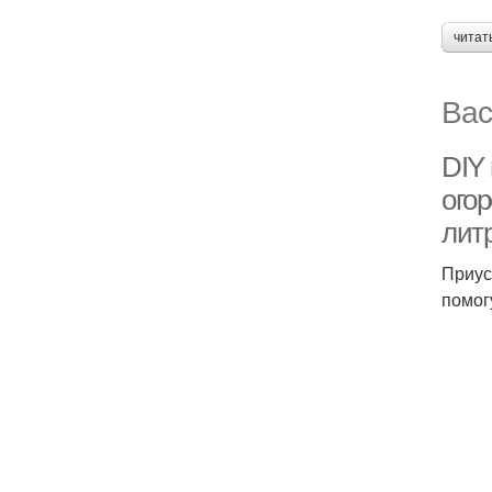
читат
Вас
DIY
огор
лит
Приус
помог