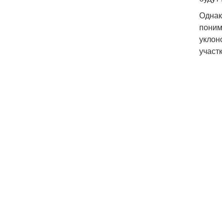
Однак
поним
уклон
участ