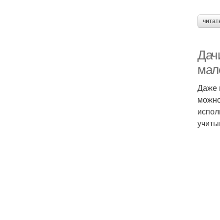
читат
Дач
мал
Даже 
можно
испол
учиты