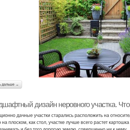
ь дальше →
дшафтный дизайн неровного участка. Что
ционно дачные участки старались расположить на относител
о на плоском, как стол, участке лучше всего растет картошк
 занимать и без того дорогую землю, совершенно ни к чему.