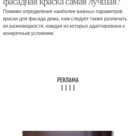
фасадная краска самая лучшая?
Помимо определения наиболее важных параметров
краски для фасада дома, нам следует также различать
Краски для деревянных
их разновидности, каждая из которых адаптирована к
Акриловые краски
фасадов
конкретным условиям: