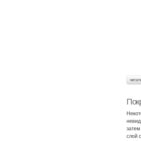
читат
Покр
Некот
невид
затем
слой 