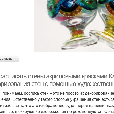
ь дальше →
 расписать стены акриловыми красками 
орирования стен с помощью художествен
ы понимаем, роспись стен – это не просто их декорировани
ения. Естественно у такого способа украшения стен есть с
оит забывать, что это изображение будет перед вашими гла
сивные, шокирующие изображения не рекомендуются. Обяза