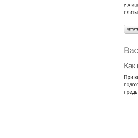
излиш
плиты
читат
Вас
Как 
При в
подго
преды