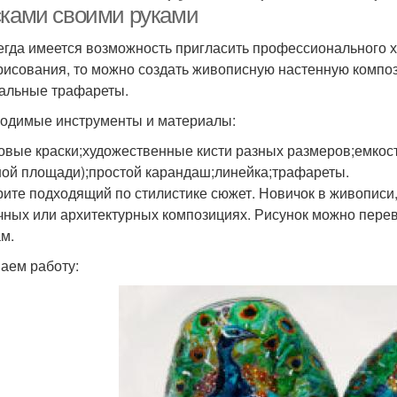
сками своими руками
егда имеется возможность пригласить профессионального х
рисования, то можно создать живописную настенную компо
альные трафареты.
одимые инструменты и материалы:
овые краски;художественные кисти разных размеров;емкост
ой площади);простой карандаш;линейка;трафареты.
ите подходящий по стилистике сюжет. Новичок в живописи,
чных или архитектурных композициях. Рисунок можно перев
ам.
аем работу: