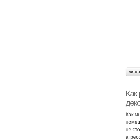
читат
Как
дек
Как м
помещ
не ст
агрес