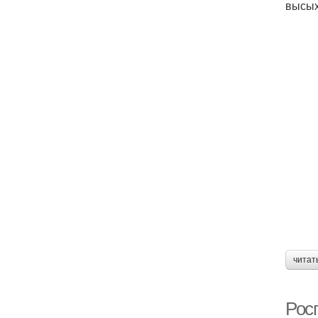
высых
читат
Рос