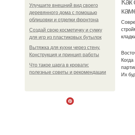
Как
Улучшите внешний вид своего
кам
деревянного дома с помощью
облицовки и отделки фронтона
Совре
строй
Создай свою косметичку и сумку
кладк
для игр из пластиковых бутылок
Вытяжка для кухни через стену.
Восто
Конструкция и принцип работы
Когда
Что такое царга в кровати:
парти
полезные советы и рекомендации
Их бу