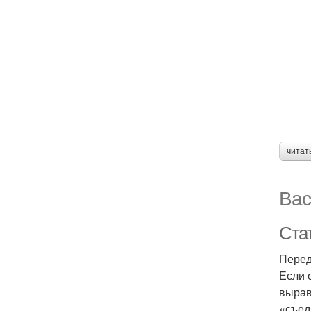
читат
Вас
Ста
Перед
Если 
вырав
«съед