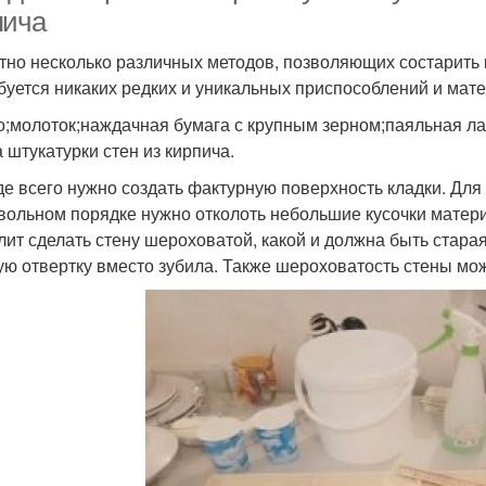
пича
тно несколько различных методов, позволяющих состарить 
буется никаких редких и уникальных приспособлений и мат
о;молоток;наждачная бумага с крупным зерном;паяльная ла
 штукатурки стен из кирпича.
е всего нужно создать фактурную поверхность кладки. Для 
вольном порядке нужно отколоть небольшие кусочки матери
лит сделать стену шероховатой, какой и должна быть стара
ую отвертку вместо зубила. Также шероховатость стены мо