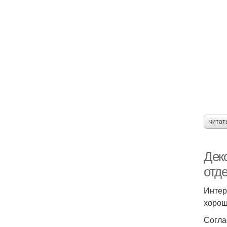
читат
Дек
отд
Интер
хорош
Согла