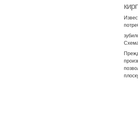
кир
Извес
потре
зубил
Схема
Прежд
произ
позво
плоск