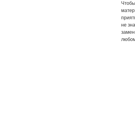
Чтобы
матер
прият
не зн
замен
любом