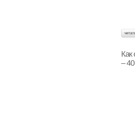
читат
Как 
– 4