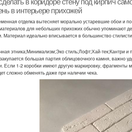
 сделать в коридоре стену под кирпич са
ень в интерьере прихожей
менная отделка вытесняет морально устаревшие обои и по
материалов для небольших прихожих обычно упоминают де
и. Материал идеально вписывается в большинство стилист
чная этника;Минимализм;Эко стиль;Лофт;Хай-тек;Кантри и 
 закупается большая партия облицовочного камня, важно удо
и. Если 1-2 коробки имеют другую маркировку, фрагменты мо
дет сложно обменять даже при наличии чека.