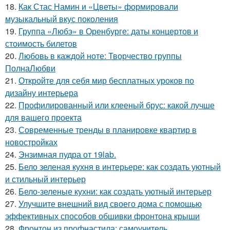
18.
Как Стас Намин и «Цветы» формировали
музыкальный вкус поколения
19.
Группа «Любэ» в Оренбурге: даты концертов и
стоимость билетов
20.
Любовь в каждой ноте: Творчество группы
ПолнаЛюбви
21.
Откройте для себя мир бесплатных уроков по
дизайну интерьера
22.
Профилированный или клееный брус: какой лучше
для вашего проекта
23.
Современные тренды в планировке квартир в
новостройках
24.
Энзимная пудра от 19lab.
25.
Бело зеленая кухня в интерьере: как создать уютный
и стильный интерьер
26.
Бело-зеленые кухни: как создать уютный интерьер
27.
Улучшите внешний вид своего дома с помощью
эффективных способов обшивки фронтона крыши
28.
Фронтон из профнастила: самоучитель