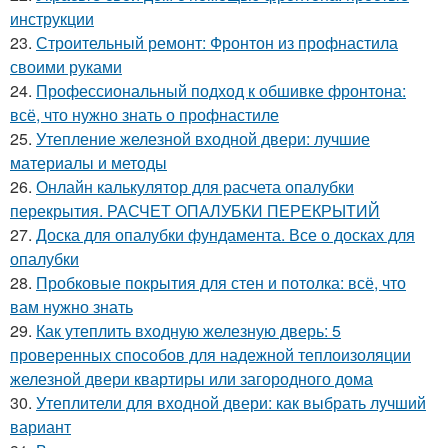
инструкции
23.
Строительный ремонт: Фронтон из профнастила
своими руками
24.
Профессиональный подход к обшивке фронтона:
всё, что нужно знать о профнастиле
25.
Утепление железной входной двери: лучшие
материалы и методы
26.
Онлайн калькулятор для расчета опалубки
перекрытия. РАСЧЕТ ОПАЛУБКИ ПЕРЕКРЫТИЙ
27.
Доска для опалубки фундамента. Все о досках для
опалубки
28.
Пробковые покрытия для стен и потолка: всё, что
вам нужно знать
29.
Как утеплить входную железную дверь: 5
проверенных способов для надежной теплоизоляции
железной двери квартиры или загородного дома
30.
Утеплители для входной двери: как выбрать лучший
вариант