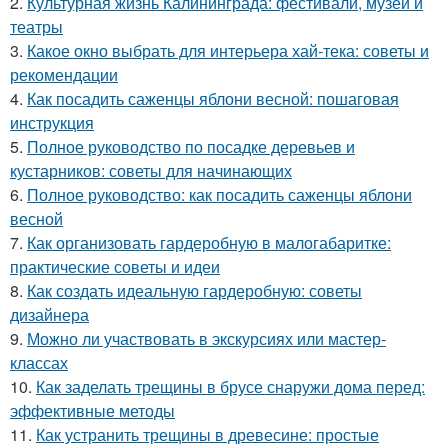
2.
Культурная жизнь Калининграда: фестивали, музеи и
театры
3.
Какое окно выбрать для интерьера хай-тека: советы и
рекомендации
4.
Как посадить саженцы яблони весной: пошаговая
инструкция
5.
Полное руководство по посадке деревьев и
кустарников: советы для начинающих
6.
Полное руководство: как посадить саженцы яблони
весной
7.
Как организовать гардеробную в малогабаритке:
практические советы и идеи
8.
Как создать идеальную гардеробную: советы
дизайнера
9.
Можно ли участвовать в экскурсиях или мастер-
классах
10.
Как заделать трещины в брусе снаружи дома перед:
эффективные методы
11.
Как устранить трещины в древесине: простые