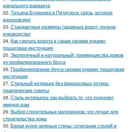
идеального варианта
22.
Татьяна Буланова и Пятигорск: связь, которая
вдохновляет
23.
Стандартные размеры гаражных ворот: полное
руководство
24.
Как сделать ворота в гараж своими руками:
пошаговая инструкция
25.
Экологичный и натуральный: преимущества домов
из профилированного бруса
26.
Профилирование бруса своими руками: пошаговая
инструкция
27.
Стильный интерьер без финансовых потерь:
практические советы
28.
Стиль интерьера: как выбрать то, что подходит
именно вам
29.
Выбор строительных материалов: что лучше для
строительства дома
30.
Белая кухня зеленые стены: сочетание стилей и