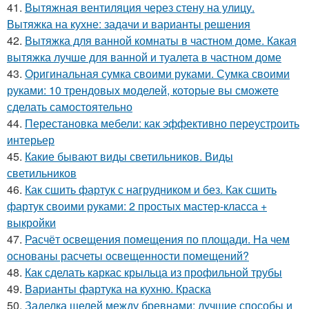
41.
Вытяжная вентиляция через стену на улицу.
Вытяжка на кухне: задачи и варианты решения
42.
Вытяжка для ванной комнаты в частном доме. Какая
вытяжка лучше для ванной и туалета в частном доме
43.
Оригинальная сумка своими руками. Сумка своими
руками: 10 трендовых моделей, которые вы сможете
сделать самостоятельно
44.
Перестановка мебели: как эффективно переустроить
интерьер
45.
Какие бывают виды светильников. Виды
светильников
46.
Как сшить фартук с нагрудником и без. Как сшить
фартук своими руками: 2 простых мастер-класса +
выкройки
47.
Расчёт освещения помещения по площади. На чем
основаны расчеты освещенности помещений?
48.
Как сделать каркас крыльца из профильной трубы
49.
Варианты фартука на кухню. Краска
50.
Заделка щелей между бревнами: лучшие способы и