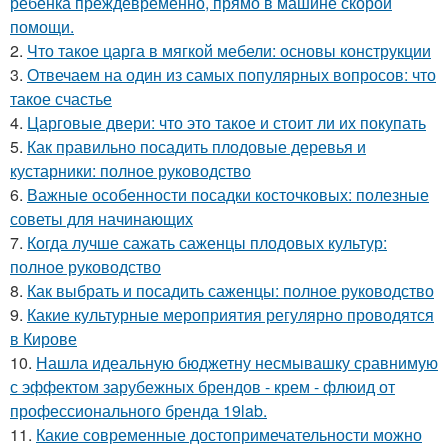
ребёнка преждевременно, прямо в машине скорой
помощи.
2.
Что такое царга в мягкой мебели: основы конструкции
3.
Отвечаем на один из самых популярных вопросов: что
такое счастье
4.
Царговые двери: что это такое и стоит ли их покупать
5.
Как правильно посадить плодовые деревья и
кустарники: полное руководство
6.
Важные особенности посадки косточковых: полезные
советы для начинающих
7.
Когда лучше сажать саженцы плодовых культур:
полное руководство
8.
Как выбрать и посадить саженцы: полное руководство
9.
Какие культурные мероприятия регулярно проводятся
в Кирове
10.
Нашла идеальную бюджетну несмывашку сравнимую
с эффектом зарубежных брендов - крем - флюид от
профессионального бренда 19lab.
11.
Какие современные достопримечательности можно