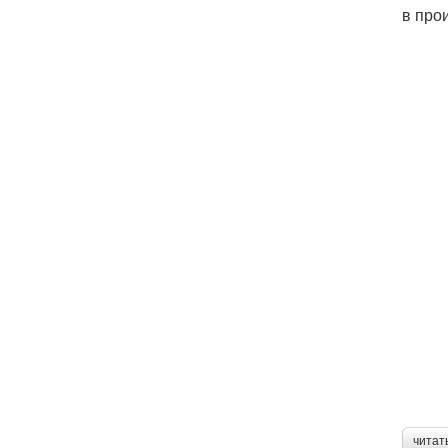
в про
читат