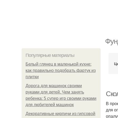
Фун
Популярные материалы
Ц
Белый глянец в маленькой кухне:
как правильно подобрать фартук из
плитки
Дорога для машинок своими
руками для детей. Чем занять
Скол
ребенка: 5 супер игр своими руками
В про
для любителей машинок
для о
Декоративные кирпичи из гипсовой
опалу