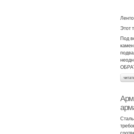
Ленто
Этот 
Под в
камен
подва
неодн
ОБРА
читат
Арм
арм
Сталь
требо
соотв