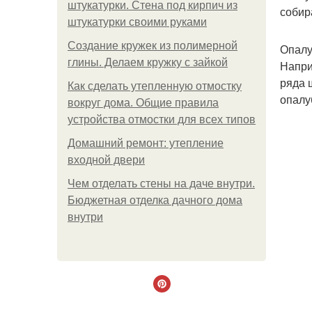
штукатурки. Стена под кирпич из
собир
штукатурки своими руками
Создание кружек из полимерной
Опалу
глины. Делаем кружку с зайкой
Напри
ряда 
Как сделать утепленную отмостку
опалу
вокруг дома. Общие правила
устройства отмостки для всех типов
Домашний ремонт: утепление
входной двери
Чем отделать стены на даче внутри.
Бюджетная отделка дачного дома
внутри