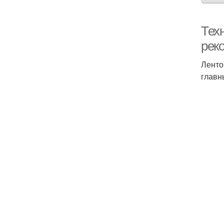
Тех
рек
Ленто
главн