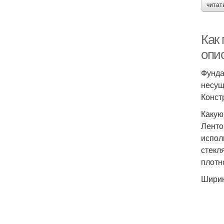
читат
Как
опи
Фунда
несущ
Конст
Какую
Ленто
исполь
стекл
плотн
Ширин