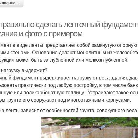
ь дальше →
 правильно сделать ленточный фундамент 
сание и фото с примером
мент в виде ленты представляет собой замкнутую опорную
ими стенами. Основание делают монолитным из железобетон
рукция может быть заглубленной или мелкозглубленной.
 нагрузку выдержит?
чный фундамент выдерживает нагрузку от веса здания, давл
зовать практически под любую постройку, в том числе баню ,
янную или поликарбонатную теплицу . Устраивают такое ос
ом грунте его сооружают под многоэтажными корпусами.
а ленты зависит от особенностей грунта, совокупного веса