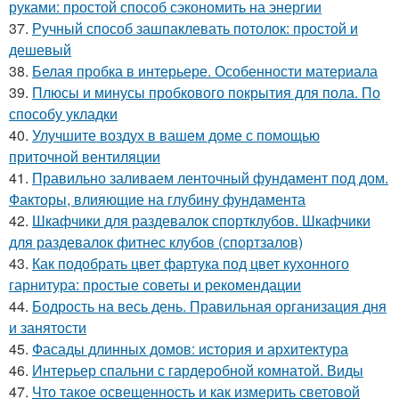
руками: простой способ сэкономить на энергии
37.
Ручный способ зашпаклевать потолок: простой и
дешевый
38.
Белая пробка в интерьере. Особенности материала
39.
Плюсы и минусы пробкового покрытия для пола. По
способу укладки
40.
Улучшите воздух в вашем доме с помощью
приточной вентиляции
41.
Правильно заливаем ленточный фундамент под дом.
Факторы, влияющие на глубину фундамента
42.
Шкафчики для раздевалок спортклубов. Шкафчики
для раздевалок фитнес клубов (спортзалов)
43.
Как подобрать цвет фартука под цвет кухонного
гарнитура: простые советы и рекомендации
44.
Бодрость на весь день. Правильная организация дня
и занятости
45.
Фасады длинных домов: история и архитектура
46.
Интерьер спальни с гардеробной комнатой. Виды
47.
Что такое освещенность и как измерить световой