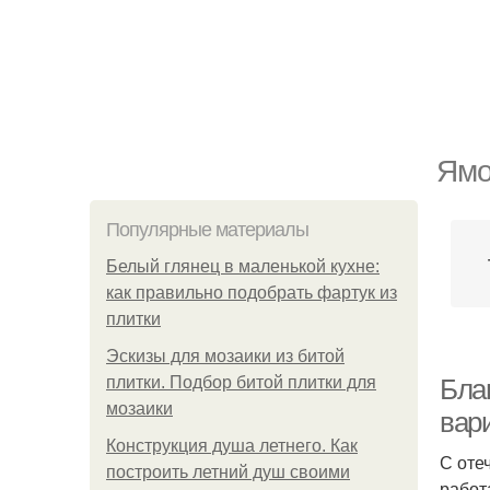
Ямо
Популярные материалы
Белый глянец в маленькой кухне:
как правильно подобрать фартук из
плитки
Эскизы для мозаики из битой
плитки. Подбор битой плитки для
Благ
мозаики
вари
Конструкция душа летнего. Как
С оте
построить летний душ своими
работ