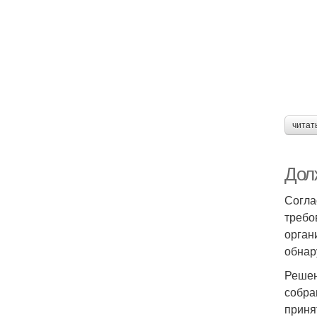
читат
Дол
Соглас
требо
орган
обнар
Решен
собра
приня