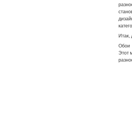
разно
стано
дизай
катег
Итак,
Обои
Этот 
разно