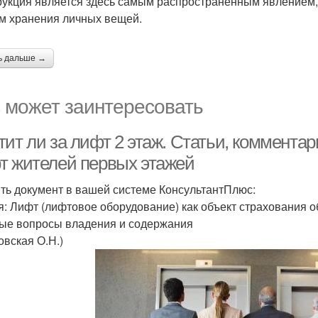
рукция является здесь самым распространенным явлением, т
м хранения личных вещей.
ь дальше →
 может заинтересовать
ит ли за лифт 2 этаж. Статьи, комментар
т жителей первых этажей
ть документ в вашей системе КонсультантПлюс:
я: Лифт (лифтовое оборудование) как объект страхования 
ые вопросы владения и содержания
овская О.Н.)