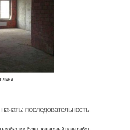
 плана
о начать: последовательность
м необходим будет пошаговый план работ.