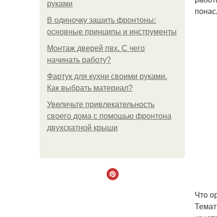
руками
понас
В одиночку зашить фронтоны:
основные принципы и инструменты
Монтаж дверей пвх. С чего
начинать работу?
Фартук для кухни своими руками.
Как выбрать материал?
Увеличьте привлекательность
своего дома с помощью фронтона
двухскатной крыши
Что о
Темат