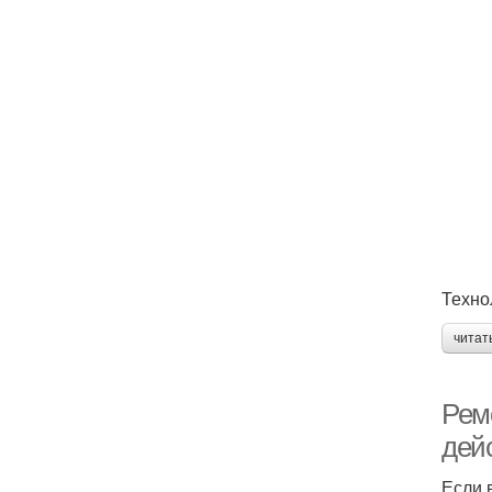
Техно
читат
Ремо
дей
Если 