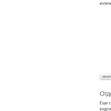
колич
читат
Отд
Еще с
водоэ