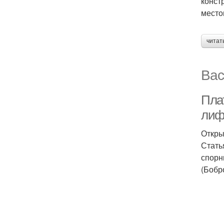
конст
место
читат
Вас
Плат
лиф
Откры
Стать
спорн
(Бобр