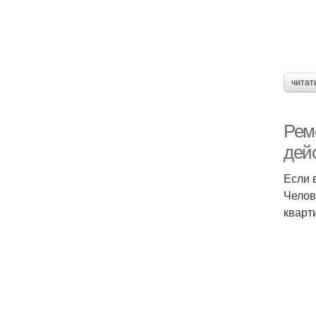
читат
Ремо
дей
Если 
Челов
кварт