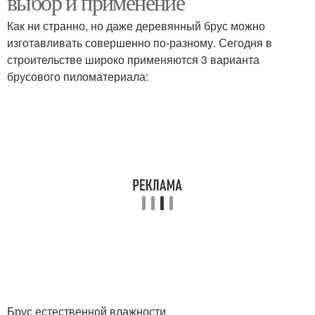
выбор и применение
Как ни странно, но даже деревянный брус можно
изготавливать совершенно по-разному. Сегодня в
Мелкозаглубленные
строительстве широко применяются 3 варианта
Фундамент от уровня
фундаменты
брусового пиломатериала:
Фундамент с подвалом
Брус естественной влажности