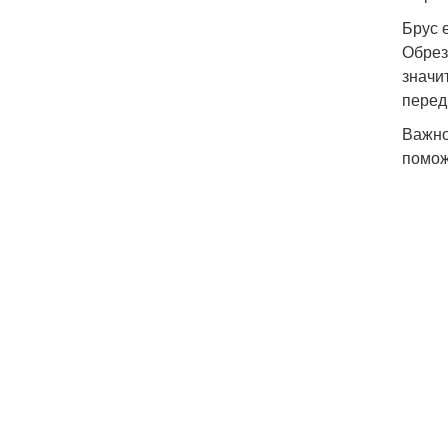
Брус 
Обрез
значи
перед
Важно
помож