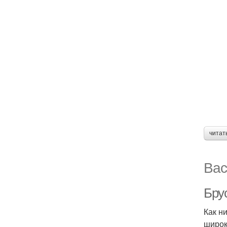
читат
Вас
Бру
Как н
широк