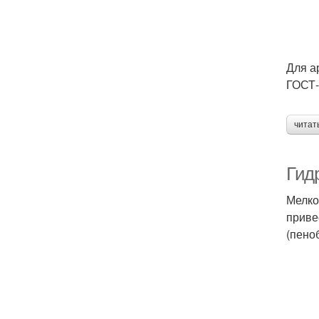
Для а
ГОСТ-
читат
Гид
Мелко
приве
(пено