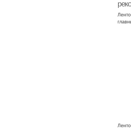
рек
Ленто
главн
Ленто