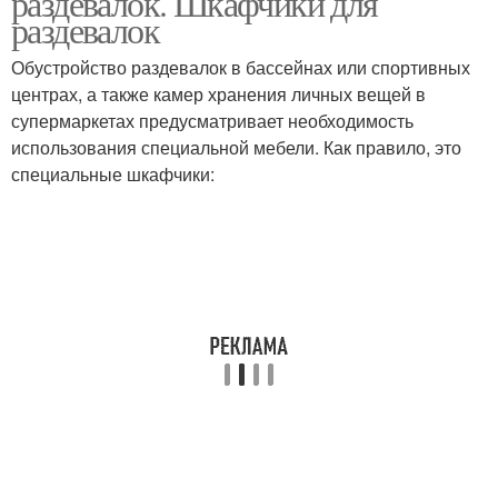
раздевалок. Шкафчики для
раздевалок
Обустройство раздевалок в бассейнах или спортивных
Современные
центрах, а также камер хранения личных вещей в
Шкафчики для рабочих
шкафчики
супермаркетах предусматривает необходимость
использования специальной мебели. Как правило, это
специальные шкафчики:
Шкафы для раздевалок
Шкаф для раздевалки