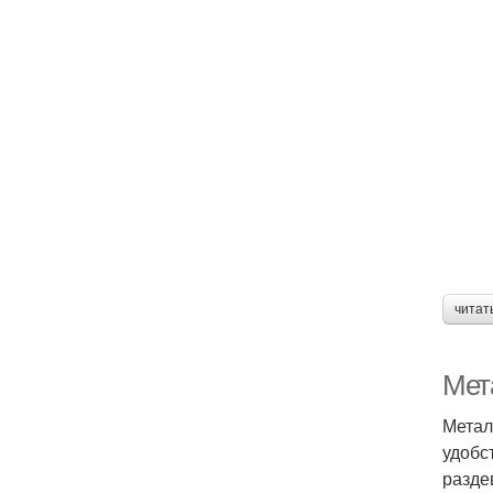
читат
Мет
Метал
удобс
разде