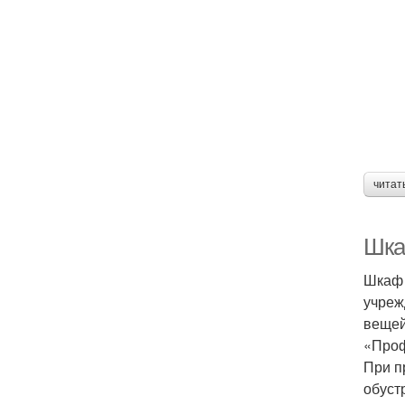
читат
Шка
Шкаф 
учреж
вещей
«Проф
При п
обуст