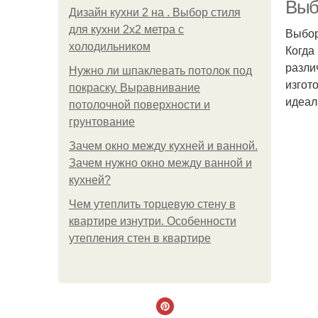
спо
Выб
Дизайн кухни 2 на . Выбор стиля
для кухни 2х2 метра с
Выбор
холодильником
Когда
разли
Нужно ли шпаклевать потолок под
изгот
покраску. Выравнивание
идеал
потолочной поверхности и
грунтование
Зачем окно между кухней и ванной.
Зачем нужно окно между ванной и
кухней?
Чем утеплить торцевую стену в
квартире изнутри. Особенности
утепления стен в квартире