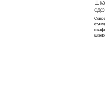
Шка
оде
Совре
функц
шкафо
шкафо