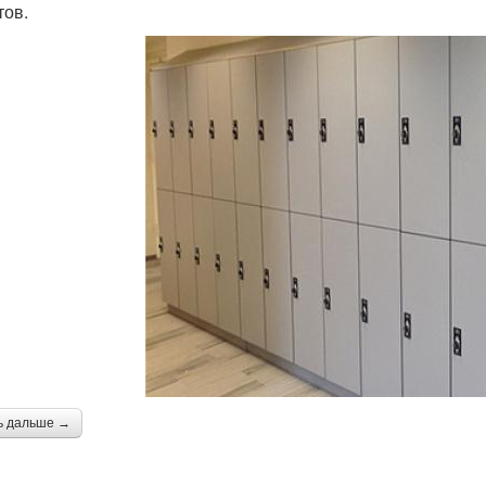
тов.
ь дальше →