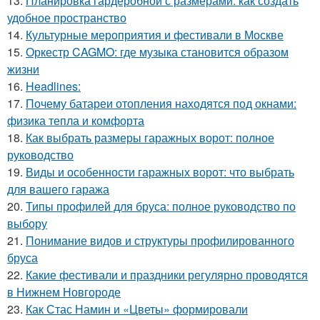
13.
Планировка гардеробной с размерами: как создать
удобное пространство
14.
Культурные мероприятия и фестивали в Москве
15.
Оркестр CAGMO: где музыка становится образом
жизни
16.
Headlines:
17.
Почему батареи отопления находятся под окнами:
физика тепла и комфорта
18.
Как выбрать размеры гаражных ворот: полное
руководство
19.
Виды и особенности гаражных ворот: что выбрать
для вашего гаража
20.
Типы профилей для бруса: полное руководство по
выбору
21.
Понимание видов и структуры профилированного
бруса
22.
Какие фестивали и праздники регулярно проводятся
в Нижнем Новгороде
23.
Как Стас Намин и «Цветы» формировали