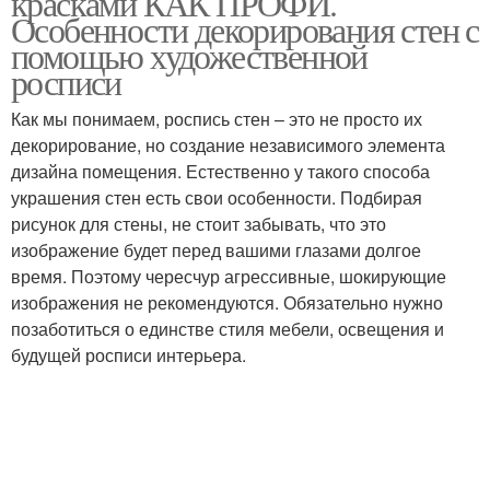
красками КАК ПРОФИ.
Особенности декорирования стен с
помощью художественной
росписи
Узоры на стенах
Рисунки на стены
Как мы понимаем, роспись стен – это не просто их
декорирование, но создание независимого элемента
дизайна помещения. Естественно у такого способа
украшения стен есть свои особенности. Подбирая
Трафаретный рисунок
Картина на стене
рисунок для стены, не стоит забывать, что это
изображение будет перед вашими глазами долгое
время. Поэтому чересчур агрессивные, шокирующие
изображения не рекомендуются. Обязательно нужно
позаботиться о единстве стиля мебели, освещения и
будущей росписи интерьера.