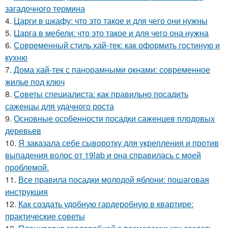
загадочного термина
4.
Царги в шкафу: что это такое и для чего они нужны
5.
Царга в мебели: что это такое и для чего она нужна
6.
Современный стиль хай-тек: как оформить гостиную и
кухню
7.
Дома хай-тек с панорамными окнами: современное
жилье под ключ
8.
Советы специалиста: как правильно посадить
саженцы для удачного роста
9.
Основные особенности посадки саженцев плодовых
деревьев
10.
Я заказала себе сыворотку для укрепления и против
выпадения волос от 19lab и она справилась с моей
проблемой.
11.
Все правила посадки молодой яблони: пошаговая
инструкция
12.
Как создать удобную гардеробную в квартире:
практические советы