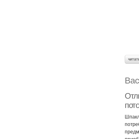
читат
Вас
Отл
пото
Шпакл
потре
предм
приоб