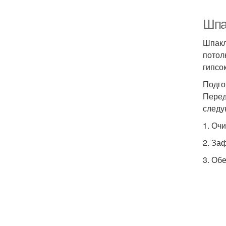
Шпа
Шпакл
потол
гипсо
Подго
Перед
следу
1. Оч
2. За
3. Об