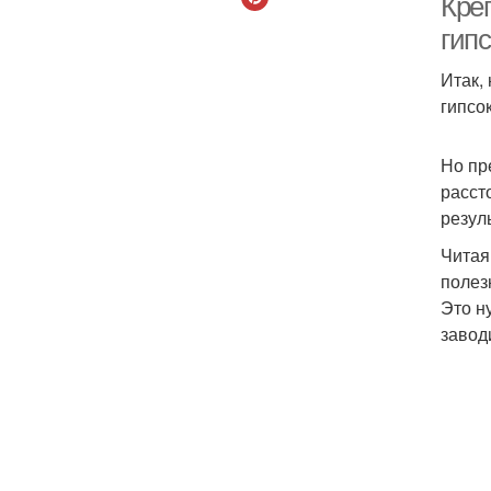
Кре
гип
Итак,
гипсо
Но пр
расст
резул
Читая
полез
Это н
завод