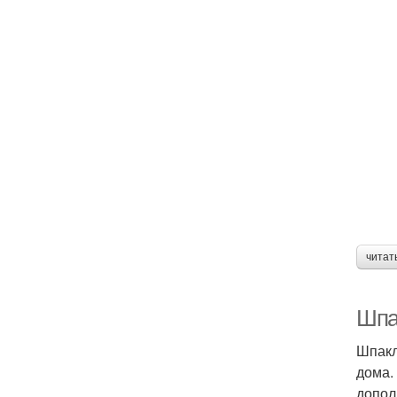
читат
Шпа
Шпакл
дома.
допол