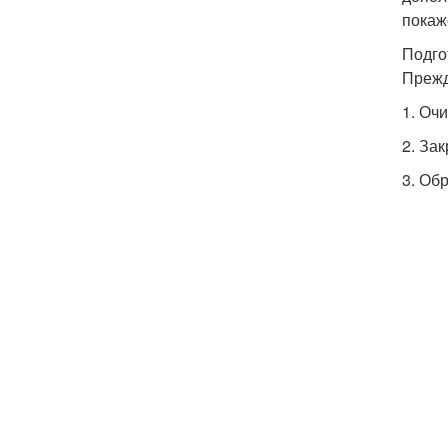
покаж
Подго
Прежд
1. Оч
2. За
3. Об