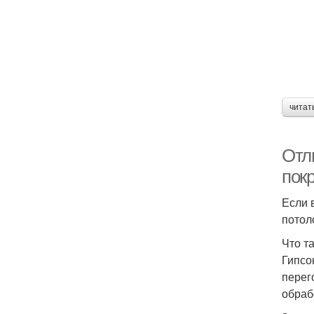
читат
Отл
пок
Если 
потол
Что т
Гипсо
перег
обраб