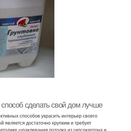
й способ сделать свой дом лучше
ктивных способов украсить интерьер своего
ый является достаточно хрупким и требует
етодике шпаклевания потолка из гипсокартона и