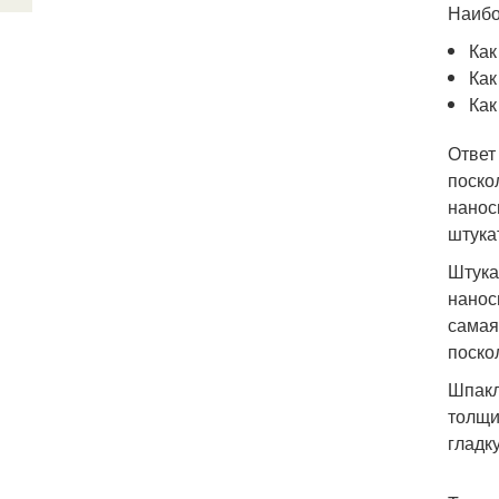
Наибо
Как
Как
Как
Ответ
поско
нанос
штука
Штука
нанос
самая
поско
Шпакл
толщи
гладк