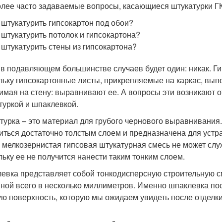
лее часто задаваемые вопросы, касающиеся штукатурки ГК
 штукатурить гипсокартон под обои?
 штукатурить потолок и гипсокартона?
 штукатурить стены из гипсокартона?
 в подавляющем большинстве случаев будет один: никак. Ги
льку гипсокартонные листы, прикрепляемые на каркас, выпо
имая на стену: выравнивают ее. А вопросы эти возникают от
туркой и шпаклевкой.
турка – это материал для грубого чернового выравнивания.
иться достаточно толстым слоем и предназначена для уст
 мелкозернистая гипсовая штукатурная смесь не может слу
льку ее не получится нанести таким тонким слоем.
евка представляет собой тонкодисперсную строительную см
ной всего в несколько миллиметров. Именно шпаклевка по
ую поверхность, которую мы ожидаем увидеть после отделки