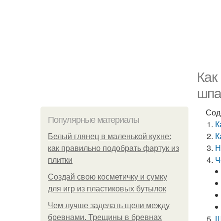
Как
шпа
Сод
Популярные материалы
К
К
Белый глянец в маленькой кухне:
Н
как правильно подобрать фартук из
Ч
плитки
Создай свою косметичку и сумку
для игр из пластиковых бутылок
Чем лучше заделать щели между
бревнами. Трещины в бревнах
Ш