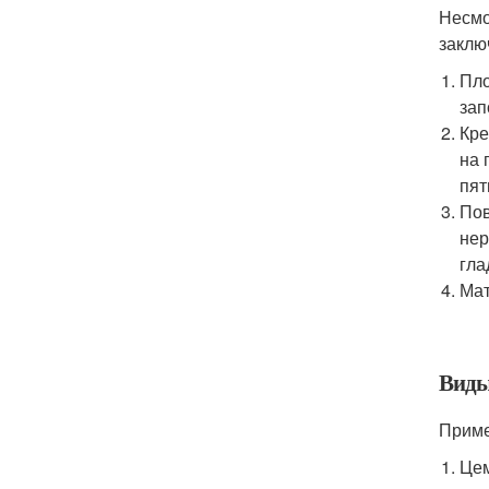
Несмо
заклю
Пло
зап
Кре
на 
пят
Пов
нер
гла
Мат
Виды
Приме
Цем