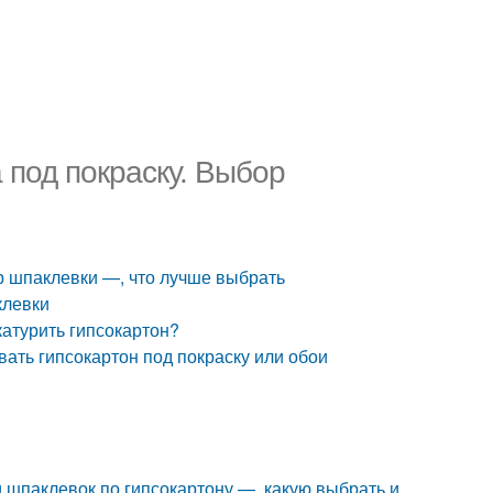
 под покраску. Выбор
ор шпаклевки —, что лучше выбрать
клевки
катурить гипсокартон?
вать гипсокартон под покраску или обои
и шпаклевок по гипсокартону —, какую выбрать и