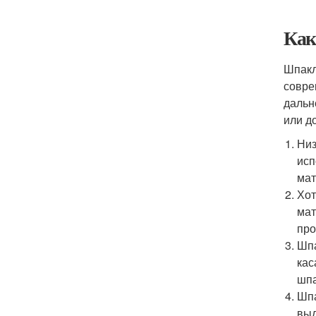
Как
Шпакл
совре
дальн
или д
Низ
исп
мат
Хот
мат
про
Шпа
кас
шпа
Шпа
выд