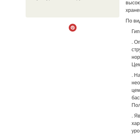
высок
хране
По ви
Гип
. О
стр
нор
Це
. Н
нео
цем
бас
По
. Я
хар
уро