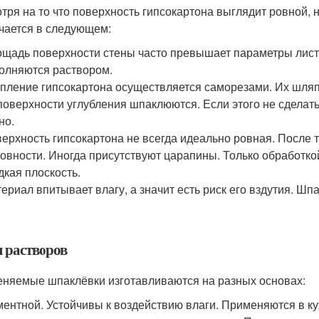
тря на то что поверхность гипсокартона выглядит ровной,
чается в следующем:
щадь поверхности стены часто превышает параметры листа,
олняются раствором.
пление гипсокартона осуществляется саморезами. Их шляп
поверхности углубления шпаклюются. Если этого не сделать
но.
ерхность гипсокартона не всегда идеально ровная. После 
овности. Иногда присутствуют царапины. Только обработк
дкая плоскость.
ериал впитывает влагу, а значит есть риск его вздутия. Ш
 растворов
няемые шпаклёвки изготавливаются на разных основах:
ентной. Устойчивы к воздействию влаги. Применяются в кух