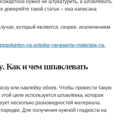
псокартона нужно не штукатурить, а шпаклевать.
е доверяйте такой статье – она написана
случае, который является, скорее, исключением
at-gipsokarton-na-potolke-nanesenie-materiala-na-
у. Как и чем шпаклевать
аску или наклейку обоев. Чтобы провести такую
я этой цели используется шпаклёвка, которая
вует несколько разновидностей материала.
порядке. Для получения нужной гладкости на