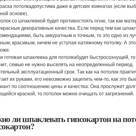
раска потолкадопустима даже в детских комнатах (если вы
ной основе).
олок со шпаклевкой будет противостоять огню, так как мате
красные декоративные качества. Если перед тем как шпакл
омендациями, быть аккуратным и точным, то это одно из л
ным, красивым, ничем не уступая натяжному потолку. А это 
оже.
и готовая шпаклевка для потолкабудет быстросохнущей, то 
чит, семью не нужно выселять на неопределенный период.
тельный эксплуатационный срок. Так как на потолок практич
гает их руками, его невозможно зацепить чем-то, как это б
иант по соотношению цены и качества. Она прослужит долг
щейся краской, то потолок можно очищать от загрязнений.
но ли шпаклевать гипсокартон на пот
сокартон?