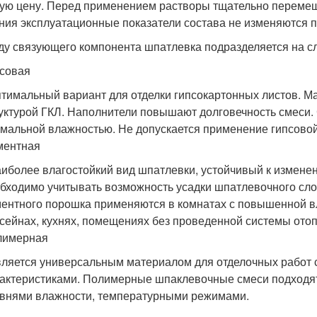
ую цену. Перед применением растворы тщательно перемеш
ния эксплуатационные показатели состава не изменяются 
ду связующего компонента шпатлевка подразделяется на с
совая
птимальный вариант для отделки гипсокартонных листов. Ма
уктурой ГКЛ. Наполнители повышают долговечность смеси.
мальной влажностью. Не допускается применение гипсовой 
ментная
аиболее влагостойкий вид шпатлевки, устойчивый к измен
бходимо учитывать возможность усадки шпатлевочного сло
ентного порошка применяются в комнатах с повышенной вл
сейнах, кухнях, помещениях без проведенной системы отоп
лимерная
вляется универсальным материалом для отделочных работ
актеристиками. Полимерные шпаклевочные смеси подходя
внями влажности, температурными режимами.