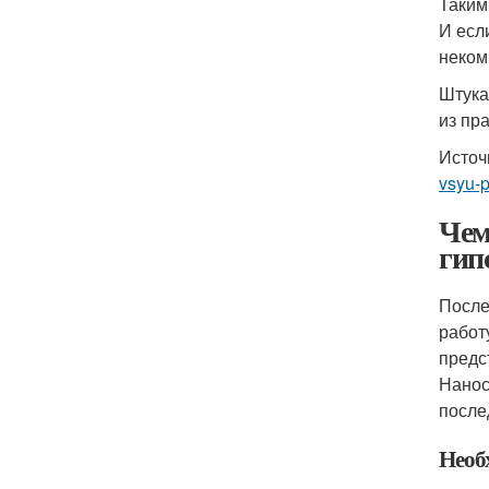
Таким
И есл
неком
Штука
из пр
Источ
vsyu-
Чем
гип
После
работ
предс
Нанос
после
Необ