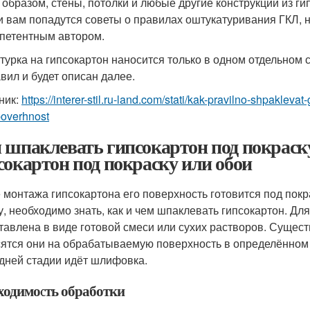
 образом, стены, потолки и любые другие конструкции из ги
и вам попадутся советы о правилах оштукатуривания ГКЛ, н
петентным автором.
турка на гипсокартон наносится только в одном отдельном 
авил и будет описан далее.
ник:
https://interer-stil.ru-land.com/stati/kak-pravilno-shpaklev
poverhnost
 шпаклевать гипсокартон под покраск
сокартон под покраску или обои
 монтажа гипсокартона его поверхность готовится под покр
у, необходимо знать, как и чем шпаклевать гипсокартон. Дл
тавлена в виде готовой смеси или сухих растворов. Сущест
ятся они на обрабатываемую поверхность в определённом 
дней стадии идёт шлифовка.
ходимость обработки