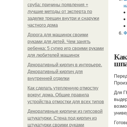
сруба: причины появления +
н
лучшие методы от эксперта по
заделке трещин внутри и снаружи
частного дома
Ф
Дорога для машинок своими
руками для детей. Чем занять
ребенка: 5 супер игр своими руками
Как
для любителей машинок
шпа
Декоративный кирпич в интерьере.
Декоративный кирпич для
Перед
внутренней отделки
Произ
Как сделать утепленную отмостку
Для Г
вокруг дома. Общие правила
выдер
устройства отмостки для всех типов
возмо
Декоративные кирпичи из гипсовой
униве
штукатурки. Стена под кирпич из
Готов
штукатурки своими руками