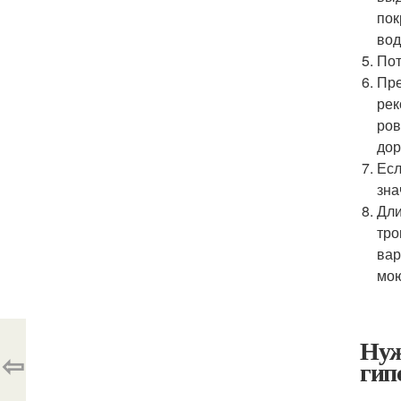
пок
вод
Пот
Пре
рек
ров
дор
Есл
зна
Дли
тро
вар
мою
Нуж
⇦
гип