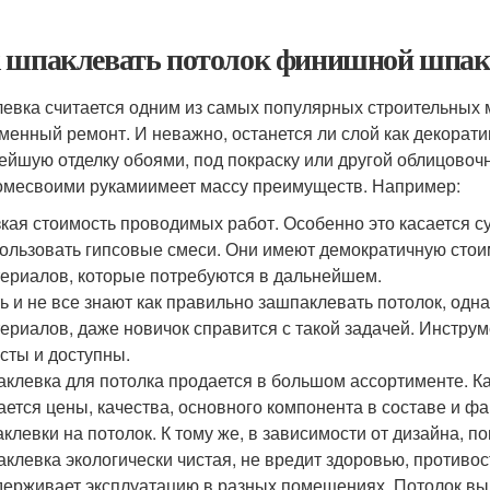
 шпаклевать потолок финишной шпак
евка считается одним из самых популярных строительных м
менный ремонт. И неважно, останется ли слой как декорат
ейшую отделку обоями, под покраску или другой облицовоч
омесвоими рукамиимеет массу преимуществ. Например:
кая стоимость проводимых работ. Особенно это касается 
ользовать гипсовые смеси. Они имеют демократичную стоим
ериалов, которые потребуются в дальнейшем.
ь и не все знают как правильно зашпаклевать потолок, одна
ериалов, даже новичок справится с такой задачей. Инстру
сты и доступны.
клевка для потолка продается в большом ассортименте. Ка
ается цены, качества, основного компонента в составе и ф
клевки на потолок. К тому же, в зависимости от дизайна, п
клевка экологически чистая, не вредит здоровью, противост
ерживает эксплуатацию в разных помещениях. Потолок вы