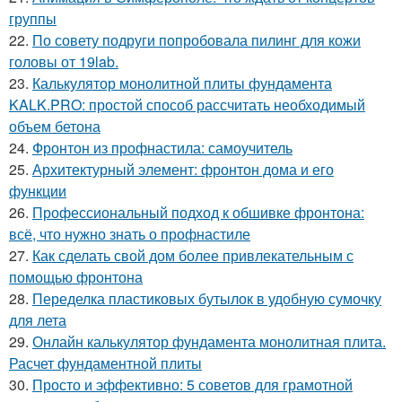
группы
22.
По совету подруги попробовала пилинг для кожи
головы от 19lab.
23.
Калькулятор монолитной плиты фундамента
KALK.PRO: простой способ рассчитать необходимый
объем бетона
24.
Фронтон из профнастила: самоучитель
25.
Архитектурный элемент: фронтон дома и его
функции
26.
Профессиональный подход к обшивке фронтона:
всё, что нужно знать о профнастиле
27.
Как сделать свой дом более привлекательным с
помощью фронтона
28.
Переделка пластиковых бутылок в удобную сумочку
для лета
29.
Онлайн калькулятор фундамента монолитная плита.
Расчет фундаментной плиты
30.
Просто и эффективно: 5 советов для грамотной