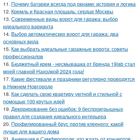
11.
Почему батареи всегда под окнами: история и логика
12.
Кремль и Красная площадь: сердце Москвы
13.
Современные виды ворот для гаража: выбор
идеального варианта
14.
Выбор автоматических ворот для гаража: два
основных вида
15.
Как выбрать идеальные гаражные ворота: советы
профессионалов
16.
Бюджетный крем - несмывашка от бренда 19lab стал
моей главной Находкой 2024 года!
17.
Какие фестивали и праздники регулярно проводятся
в Нижнем Новгороде
18.
Как сделать свою квартиру уютной и стильной с
помощью 100 крутых идей
19.
Декорирование без ошибок: 9 беспроигрышных
правил для создания идеального интерьера
20.
Профилированный брус против клееного: какой
лучше для вашего дома
21.
Анимация в Симферополе: что ждать от концертов