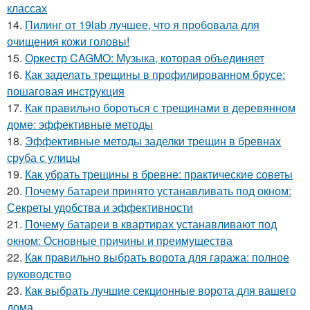
классах
14.
Пилинг от 19lab лучшее, что я пробовала для
очищения кожи головы!
15.
Оркестр CAGMO: Музыка, которая объединяет
16.
Как заделать трещины в профилированном брусе:
пошаговая инструкция
17.
Как правильно бороться с трещинами в деревянном
доме: эффективные методы
18.
Эффективные методы заделки трещин в бревнах
сруба с улицы
19.
Как убрать трещины в бревне: практические советы
20.
Почему батареи принято устанавливать под окном:
Секреты удобства и эффективности
21.
Почему батареи в квартирах устанавливают под
окном: Основные причины и преимущества
22.
Как правильно выбрать ворота для гаража: полное
руководство
23.
Как выбрать лучшие секционные ворота для вашего
дома