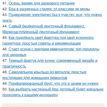
41.
Осень: время для здорового питания
42.
Бра в различных стилях: от классики до моды
43.
Подведение электричества к участку: все, что нужно
знать
44.
Самый бюджетный ленточный фундамент.
Мелкозаглубленный ленточный фундамент
45.
Как подобрать цвет фартука под цвет кухонного
гарнитура: простые советы и рекомендации
46.
Старт осени с крепким иммунитетом: топ-продукты
для здоровья
47.
Темный фартук для кухни: современный дизайн и
практичность
48.
Самодельное крыльцо из металла: простые
инструкции для домашних ремонтов
49.
Профилированный брус: что это и зачем он нужен
50.
Как выбрать настенный бра, который будет идеально
подходить к вашему интерьеру