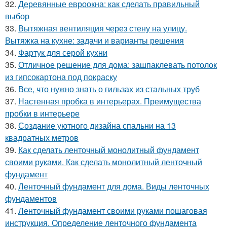
32.
Деревянные евроокна: как сделать правильный
выбор
33.
Вытяжная вентиляция через стену на улицу.
Вытяжка на кухне: задачи и варианты решения
34.
Фартук для серой кухни
35.
Отличное решение для дома: зашпаклевать потолок
из гипсокартона под покраску
36.
Все, что нужно знать о гильзах из стальных труб
37.
Настенная пробка в интерьерах. Преимущества
пробки в интерьере
38.
Создание уютного дизайна спальни на 13
квадратных метров
39.
Как сделать ленточный монолитный фундамент
своими руками. Как сделать монолитный ленточный
фундамент
40.
Ленточный фундамент для дома. Виды ленточных
фундаментов
41.
Ленточный фундамент своими руками пошаговая
инструкция. Определение ленточного фундамента