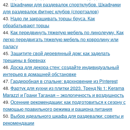
42.
Шкафчики для раздевалок спортклубов. Шкафчики
для раздевалок фитнес клубов (спортзалов)
43.
Надо ли закрашивать торцы бруса. Как
обрабатывают торцы
44.
Как передвинуть тяжелую мебель по линолеуму. Как
легко передвигать тяжелую мебель по ковролину или
паласу
45.
Защитите свой деревянный дом: как заделать
трещины в бревнах
46.
Доска для декора стен: создайте индивидуальный
интерьер в домашней обстановке
47.
Гардеробная в спальне: вдохновение из Pinterest
48.
Фартук для кухни из плитки 2023. Тренд № 1: Kerama
Marazzi и Грани Таганая – экологичность и воздушность
49.
Осенние рекомендации: как подготовиться к сезону с
помощью правильного режима и рациона питания
50.
Выбор идеального шкафа для раздевалки: советы и
рекомендации