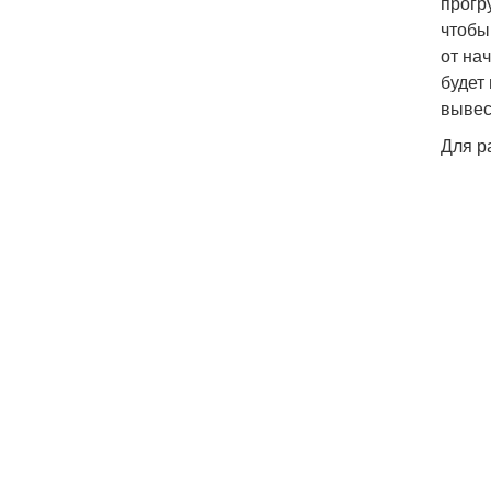
прогр
чтобы
от на
будет
вывес
Для р