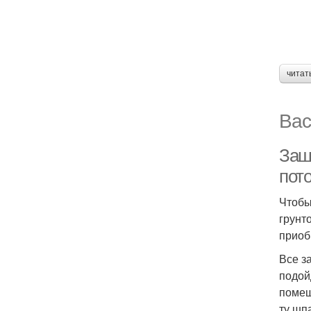
читат
Вас
Зашп
пот
Чтобы
грунт
приоб
Все з
подой
помещ
ту шп