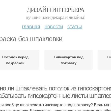
ДИЗАЙН ИНТЕРЬЕРА
лучшие идеи декора и дизайна!
главная
новости
статьи
раска без шпаклевки
Потолок перед
Гипсокартон под
Г
покраской
покраску
но ли шпаклевать потолок из гипсокартон
абатывать гипсокартонные листы шпатле
ли вообще шпаклевать гипсокартон под покраску? Ведь мат
одную текстуру. Шпаклевать поверхность гипсокартона обяз