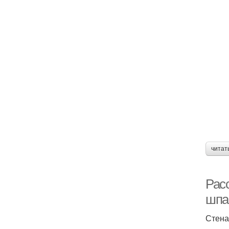
читат
Расс
шпа
Стена