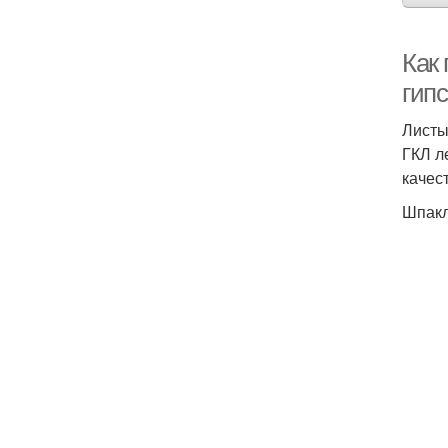
Как 
гипс
Листы
ГКЛ л
качес
Шпакл