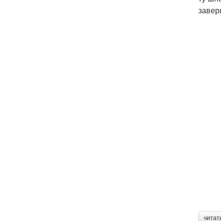
завер
читат