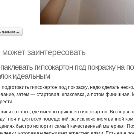
ь дальше →
 может заинтересовать
аклевать гипсокартон под покраску на по
олок идеальным
 подготовить гипсокартон под покраску, надо сделать неск
ование, затем — стартовая шпаклевка, а потом финишная. 
рести.
ависит от того, где именно приклеен гипсокартон. Во-первы
дут почти для всех помещений, за исключением ванной комн
ениях быстро испортит самый качественный материал. По
аклевку, которая выдерживает агрессию влаги. Есть еще п