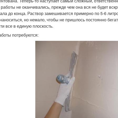
унтована. Теперь-то наступает самый сложный, ответствен
 работы не оканчивались, прежде чем она вся не будет вс
чала до конца. Раствор замешивается примерно по 5-6 литров
 наноситься, но немало, чтобы не пришлось постоянно бегат
ти все в единую плоскость.
аботы потребуются: