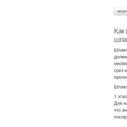
читат
Как 
шпа
Шпакл
должн
необх
срез 
прочн
Шпакл
1 этап
Для н
что з
посер