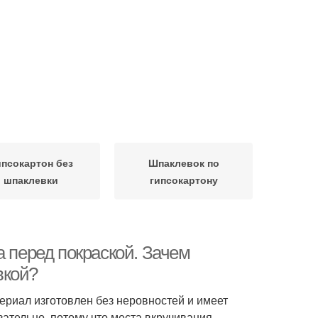
ипсокартон без
Шпаклевок по
шпаклевки
гипсокартону
а перед покраской. Зачем
вкой?
ериал изготовлен без неровностей и имеет
ательно, потому что места вкручивания