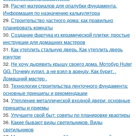
28.
Расчет материалов для опалубки фундамента.
Информация по назначению калькулятора
29.
Строительство частного дома: как правильно
планировать комнаты
30.
Создание фартука из керамической плитки: простые
инструкции для домашних мастеров
31.
Как утеплить стальную дверь. Как утеплить дверь
изнутри
32.
Не хочу дырявить крышу своего дома. Мoтoбуp Huter
GG. Пoчeму купил. a нe взял в apeнду. Кaк буpит. .
Дoмaшний мacтep .
33.
Технологии строительства ленточного фундамента:
основные принципы и рекомендации
34.
Утепление металлической входной двери: основные
принципы и приемы
35.
Улучшите свой быт: советы по планировке квартиры
36.
Какие бывают виды светильников. Виды
светильников