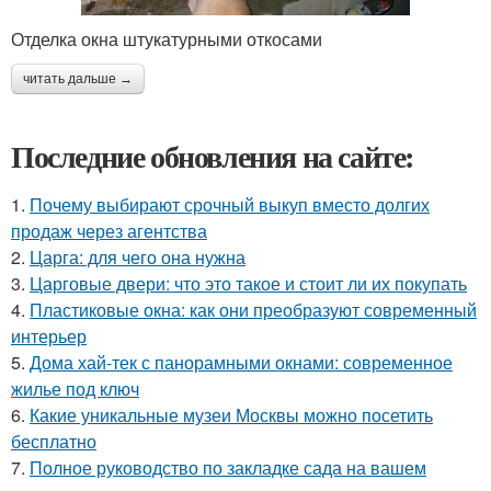
Отделка окна штукатурными откосами
читать дальше →
Последние обновления на сайте:
1.
Почему выбирают срочный выкуп вместо долгих
продаж через агентства
2.
Царга: для чего она нужна
3.
Царговые двери: что это такое и стоит ли их покупать
4.
Пластиковые окна: как они преобразуют современный
интерьер
5.
Дома хай-тек с панорамными окнами: современное
жилье под ключ
6.
Какие уникальные музеи Москвы можно посетить
бесплатно
7.
Полное руководство по закладке сада на вашем