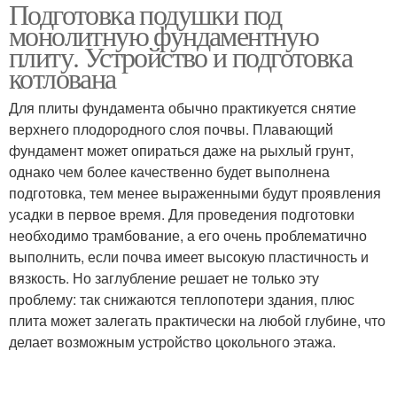
Подготовка подушки под
Подушки под
Песчано-гравийная
монолитную фундаментную
фундамент
подушка
плиту. Устройство и подготовка
котлована
Подушка для
Для плиты фундамента обычно практикуется снятие
Подушка под плиту
фундамента
верхнего плодородного слоя почвы. Плавающий
фундамент может опираться даже на рыхлый грунт,
однако чем более качественно будет выполнена
подготовка, тем менее выраженными будут проявления
Подушка под
Песчаная подушка
усадки в первое время. Для проведения подготовки
монолитную плиту
необходимо трамбование, а его очень проблематично
выполнить, если почва имеет высокую пластичность и
вязкость. Но заглубление решает не только эту
Подушки под
проблему: так снижаются теплопотери здания, плюс
Бетонная подушка
фундаментную основу
плита может залегать практически на любой глубине, что
делает возможным устройство цокольного этажа.