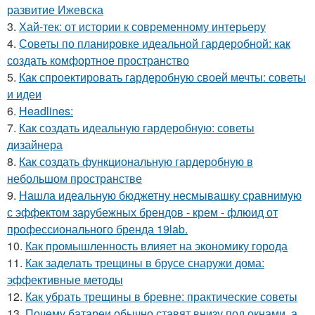
развитие Ижевска
3.
Хай-тек: от истории к современному интерьеру
4.
Советы по планировке идеальной гардеробной: как
создать комфортное пространство
5.
Как спроектировать гардеробную своей мечты: советы
и идеи
6.
Headlines:
7.
Как создать идеальную гардеробную: советы
дизайнера
8.
Как создать функциональную гардеробную в
небольшом пространстве
9.
Нашла идеальную бюджетну несмывашку сравнимую
с эффектом зарубежных брендов - крем - флюид от
профессионального бренда 19lab.
10.
Как промышленность влияет на экономику города
11.
Как заделать трещины в брусе снаружи дома:
эффективные методы
12.
Как убрать трещины в бревне: практические советы
13.
Почему батареи обычно ставят внизу под окнами, а