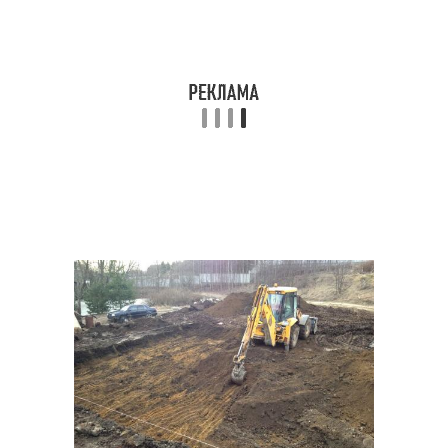
Монолитная подушка
Подушка для ребенка
Ортопедические
Подушки для детей
подушки
Подушка для
Песок под
монолитной плиты
фундаментную плиту
Подготовка под
монолитную плиту