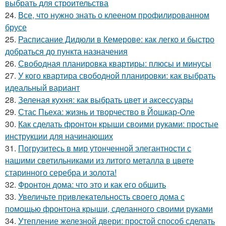
выбрать для строительства
24.
Все, что нужно знать о клееном профилированном
брусе
25.
Расписание Дидюли в Кемерове: как легко и быстро
добраться до пункта назначения
26.
Свободная планировка квартиры: плюсы и минусы
27.
У кого квартира свободной планировки: как выбрать
идеальный вариант
28.
Зеленая кухня: как выбрать цвет и аксессуары
29.
Стас Пьеха: жизнь и творчество в Йошкар-Оле
30.
Как сделать фронтон крыши своими руками: простые
инструкции для начинающих
31.
Погрузитесь в мир утонченной элегантности с
нашими светильниками из литого металла в цвете
старинного серебра и золота!
32.
Фронтон дома: что это и как его обшить
33.
Увеличьте привлекательность своего дома с
помощью фронтона крыши, сделанного своими руками
34.
Утепление железной двери: простой способ сделать