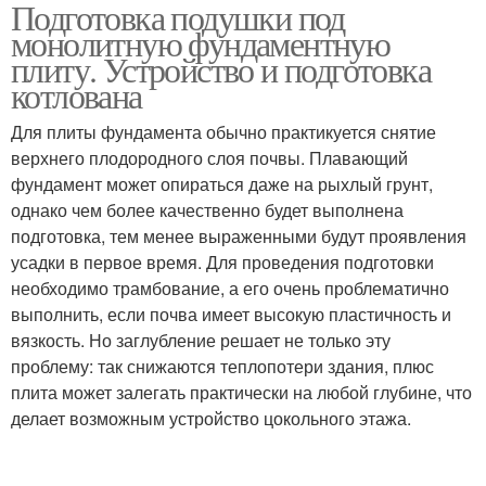
Подготовка подушки под
Подушка под
Подушки под
монолитную фундаментную
монолитную плиту
фундаментную основу
плиту. Устройство и подготовка
котлована
Подушка для
Песок под
Для плиты фундамента обычно практикуется снятие
монолитной плиты
фундаментную плиту
верхнего плодородного слоя почвы. Плавающий
фундамент может опираться даже на рыхлый грунт,
однако чем более качественно будет выполнена
подготовка, тем менее выраженными будут проявления
Подготовка под
усадки в первое время. Для проведения подготовки
монолитную плиту
необходимо трамбование, а его очень проблематично
выполнить, если почва имеет высокую пластичность и
вязкость. Но заглубление решает не только эту
проблему: так снижаются теплопотери здания, плюс
плита может залегать практически на любой глубине, что
делает возможным устройство цокольного этажа.