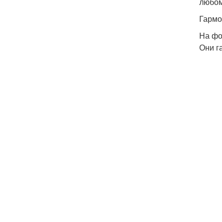
любом
Гармо
На фо
Они г