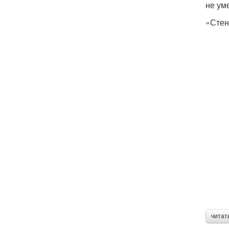
не ум
«Стен
читат