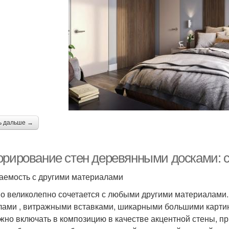
ь дальше →
орирование стен деревянными досками: 
аемость с другими материалами
о великолепно сочетается с любыми другими материалами.
лами , витражными вставками, шикарными большими картин
жно включать в композицию в качестве акцентной стены, п