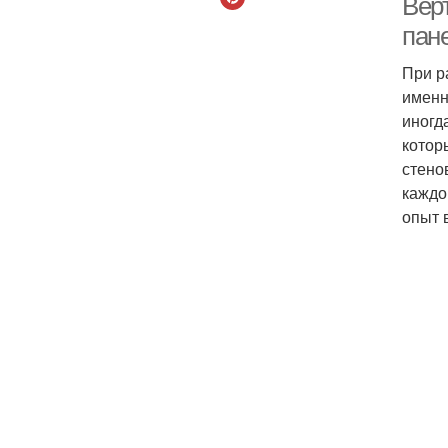
Вер
пан
При р
именн
иногд
котор
стено
каждо
опыт 