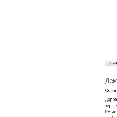
читат
Дек
Сочет
Дерев
зерка
Ее мо