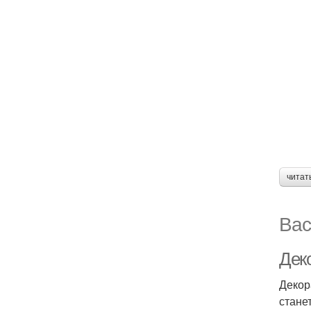
читат
Вас
Деко
Декор
стане