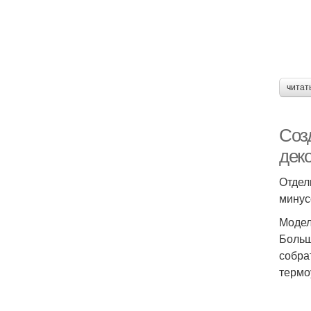
читат
Соз
дек
Отдел
минус
Модел
Больш
собра
термо