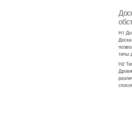
Дос
обс
H1 До
Доска
позво
типы 
H2 Ти
Дровя
разли
спосо