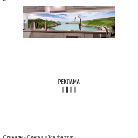
Скинали «Светящийся фартук»