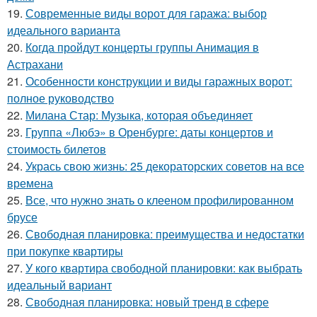
19.
Современные виды ворот для гаража: выбор
идеального варианта
20.
Когда пройдут концерты группы Анимация в
Астрахани
21.
Особенности конструкции и виды гаражных ворот:
полное руководство
22.
Милана Стар: Музыка, которая объединяет
23.
Группа «Любэ» в Оренбурге: даты концертов и
стоимость билетов
24.
Укрась свою жизнь: 25 декораторских советов на все
времена
25.
Все, что нужно знать о клееном профилированном
брусе
26.
Свободная планировка: преимущества и недостатки
при покупке квартиры
27.
У кого квартира свободной планировки: как выбрать
идеальный вариант
28.
Свободная планировка: новый тренд в сфере