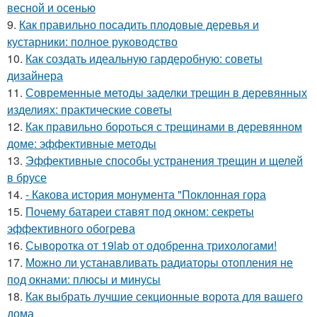
весной и осенью
9.
Как правильно посадить плодовые деревья и
кустарники: полное руководство
10.
Как создать идеальную гардеробную: советы
дизайнера
11.
Современные методы заделки трещин в деревянных
изделиях: практические советы
12.
Как правильно бороться с трещинами в деревянном
доме: эффективные методы
13.
Эффективные способы устранения трещин и щелей
в брусе
14.
- Какова история монумента "Поклонная гора
15.
Почему батареи ставят под окном: секреты
эффективного обогрева
16.
Сыворотка от 19lab от одобренна трихологами!
17.
Можно ли устанавливать радиаторы отопления не
под окнами: плюсы и минусы
18.
Как выбрать лучшие секционные ворота для вашего
дома