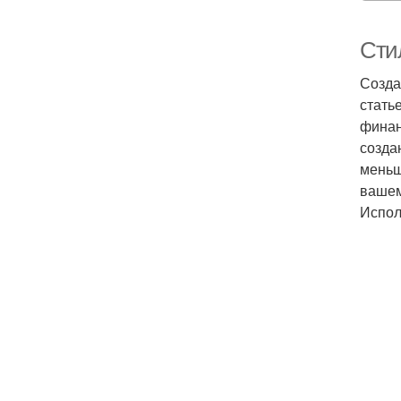
Сти
Созда
стать
финан
созда
меньш
вашем
Испол