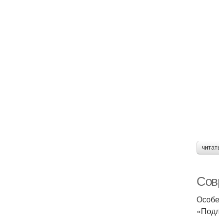
читат
Сов
Особе
«Подл