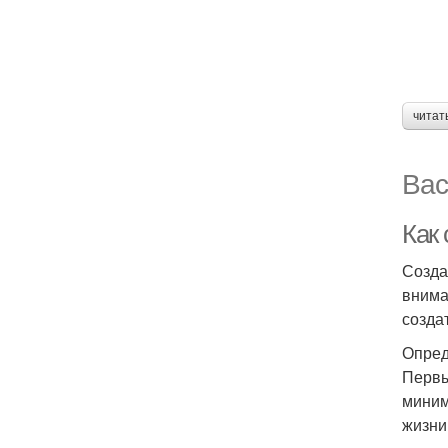
читат
Вас
Как
Созда
внима
созда
Опред
Первы
миним
жизни