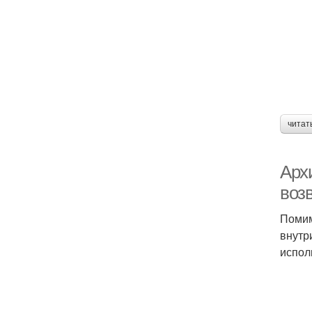
читат
Арх
воз
Помим
внутр
испол