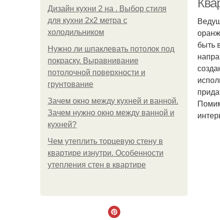
Ква
Дизайн кухни 2 на . Выбор стиля
Ведущ
для кухни 2х2 метра с
оранж
холодильником
быть 
Нужно ли шпаклевать потолок под
напра
покраску. Выравнивание
созда
потолочной поверхности и
испол
грунтование
прида
Зачем окно между кухней и ванной.
Помим
Зачем нужно окно между ванной и
интер
кухней?
Чем утеплить торцевую стену в
квартире изнутри. Особенности
утепления стен в квартире