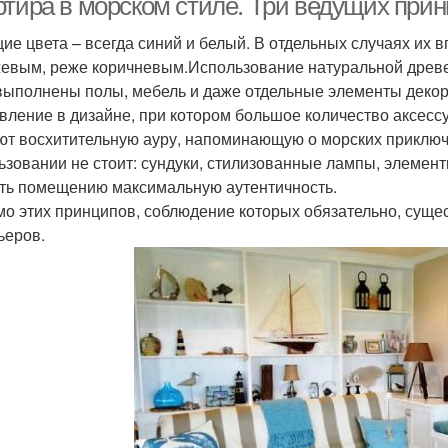
ртира в морском стиле. Три ведущих прин
ие цвета – всегда синий и белый. В отдельных случаях их 
евым, реже коричневым.Использование натуральной древе
выполнены полы, мебель и даже отдельные элементы декор
вление в дизайне, при котором большое количество аксессу
ют восхитительную ауру, напоминающую о морских приключе
ьзовании не стоит: сундуки, стилизованные лампы, элемен
ть помещению максимальную аутентичность.
о этих принципов, соблюдение которых обязательно, суще
ьеров.