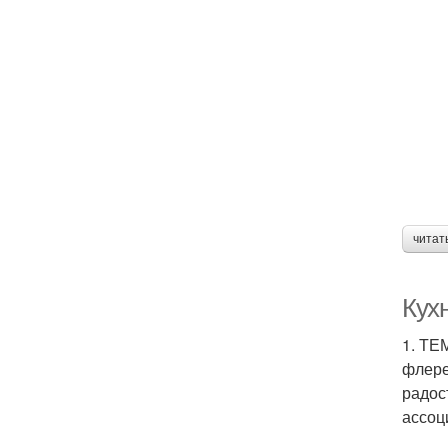
читат
Кухн
1. ТЕ
флере
радос
ассоц