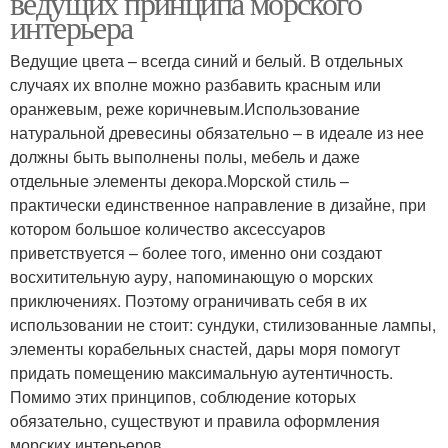
ведущих принципа морского
интерьера
Ведущие цвета – всегда синий и белый. В отдельных
случаях их вполне можно разбавить красным или
Кафе в морском стиле
Дачи в морском стиле
оранжевым, реже коричневым.Использование
натуральной древесины обязательно – в идеале из нее
должны быть выполнены полы, мебель и даже
отдельные элементы декора.Морской стиль –
Стиль для дачи
практически единственное направление в дизайне, при
котором большое количество аксессуаров
приветствуется – более того, именно они создают
восхитительную ауру, напоминающую о морских
приключениях. Поэтому ограничивать себя в их
использовании не стоит: сундуки, стилизованные лампы,
элементы корабельных снастей, дары моря помогут
придать помещению максимальную аутентичность.
Помимо этих принципов, соблюдение которых
обязательно, существуют и правила оформления
морских интерьеров.