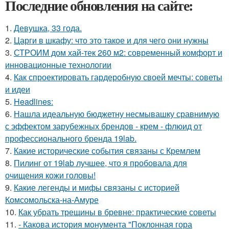
Последние обновления на сайте:
1.
Девушка, 33 года.
2.
Царги в шкафу: что это такое и для чего они нужны
3.
СТРОИМ дом хай-тек 260 м2: современный комфорт и
инновационные технологии
4.
Как спроектировать гардеробную своей мечты: советы
и идеи
5.
Headlines:
6.
Нашла идеальную бюджетну несмывашку сравнимую
с эффектом зарубежных брендов - крем - флюид от
профессионального бренда 19lab.
7.
Какие исторические события связаны с Кремлем
8.
Пилинг от 19lab лучшее, что я пробовала для
очищения кожи головы!
9.
Какие легенды и мифы связаны с историей
Комсомольска-на-Амуре
10.
Как убрать трещины в бревне: практические советы
11.
- Какова история монумента "Поклонная гора