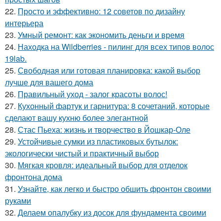
22.
Просто и эффективно: 12 советов по дизайну
интерьера
23.
Умный ремонт: как экономить деньги и время
24.
Находка на Wildberries - пилинг для всех типов волос
19lab.
25.
Свободная или готовая планировка: какой выбор
лучше для вашего дома
26.
Правильный уход - залог красоты волос!
27.
Кухонный фартук и гарнитура: 8 сочетаний, которые
сделают вашу кухню более элегантной
28.
Стас Пьеха: жизнь и творчество в Йошкар-Оле
29.
Устойчивые сумки из пластиковых бутылок:
экологически чистый и практичный выбор
30.
Мягкая кровля: идеальный выбор для отделок
фронтона дома
31.
Узнайте, как легко и быстро обшить фронтон своими
руками
32.
Делаем опалубку из досок для фундамента своими