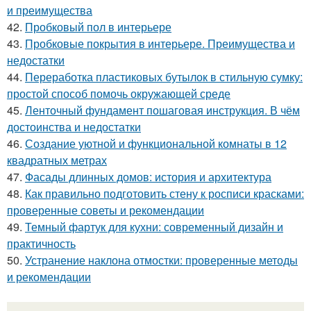
и преимущества
42.
Пробковый пол в интерьере
43.
Пробковые покрытия в интерьере. Преимущества и
недостатки
44.
Переработка пластиковых бутылок в стильную сумку:
простой способ помочь окружающей среде
45.
Ленточный фундамент пошаговая инструкция. В чём
достоинства и недостатки
46.
Создание уютной и функциональной комнаты в 12
квадратных метрах
47.
Фасады длинных домов: история и архитектура
48.
Как правильно подготовить стену к росписи красками:
проверенные советы и рекомендации
49.
Темный фартук для кухни: современный дизайн и
практичность
50.
Устранение наклона отмостки: проверенные методы
и рекомендации