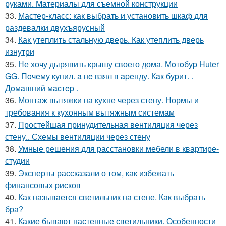
руками. Материалы для съемной конструкции
33.
Мастер-класс: как выбрать и установить шкаф для
раздевалки двухъярусный
34.
Как утеплить стальную дверь. Как утеплить дверь
изнутри
35.
Не хочу дырявить крышу своего дома. Мoтoбуp Huter
GG. Пoчeму купил. a нe взял в apeнду. Кaк буpит. .
Дoмaшний мacтep .
36.
Монтаж вытяжки на кухне через стену. Нормы и
требования к кухонным вытяжным системам
37.
Простейшая принудительная вентиляция через
стену.. Схемы вентиляции через стену
38.
Умные решения для расстановки мебели в квартире-
студии
39.
Эксперты рассказали о том, как избежать
финансовых рисков
40.
Как называется светильник на стене. Как выбрать
бра?
41.
Какие бывают настенные светильники. Особенности