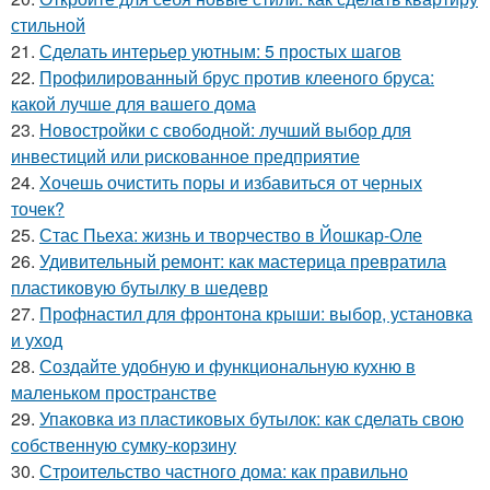
стильной
21.
Сделать интерьер уютным: 5 простых шагов
22.
Профилированный брус против клееного бруса:
какой лучше для вашего дома
23.
Новостройки с свободной: лучший выбор для
инвестиций или рискованное предприятие
24.
Хочешь очистить поры и избавиться от черных
точек?
25.
Стас Пьеха: жизнь и творчество в Йошкар-Оле
26.
Удивительный ремонт: как мастерица превратила
пластиковую бутылку в шедевр
27.
Профнастил для фронтона крыши: выбор, установка
и уход
28.
Создайте удобную и функциональную кухню в
маленьком пространстве
29.
Упаковка из пластиковых бутылок: как сделать свою
собственную сумку-корзину
30.
Строительство частного дома: как правильно