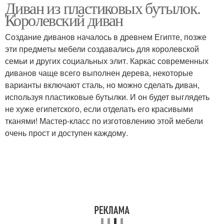
Диван из пластиковых бутылок.
Плетение из
Скамейка из
Королевский диван
пластиковых бутылок
пластиковых бутылок
Создание диванов началось в древнем Египте, позже
эти предметы мебели создавались для королевской
"кресло из
семьи и других социальных элит. Каркас современных
Мебель для кукол
пластиковых бутылок
диванов чаще всего выполнен дерева, некоторые
варианты включают сталь, но можно сделать диван,
используя пластиковые бутылки. И он будет выглядеть
не хуже египетского, если отделать его красивыми
Бутылки от андрея
Руки из бутылок
тканями! Мастер-класс по изготовлению этой мебели
очень прост и доступен каждому.
Ослик из бутылок
Дачная мебель
Пуфик из пластиковых
Корзины из