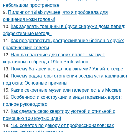
небольшом пространстве
9.
Пилинг от 19lab лучшее, что я пробовала для
очищения кожи головы!
10.
Как заделать трещины в брусе снаружи дома перед:
эффективные методы
11.
Как предотвратить растрескивание брёвен в срубе:
практические советы
12.
Нашла спасение для своих волос - маску с
кератином от бренда 19lab Professional.
13.
Почему батареи всегда под окнами? Узнайте секрет
14.
Почему радиаторы отопления всегда устанавливают
под окна: Основные причины
15.
Какие секретные музеи или галереи есть в Москве
16.
Особенности конструкции и виды гаражных ворот:
полное руководство
17.
Как сделать свою квартиру уютной и стильной с
помощью 100 крутых идей
18.
150 советов по декору от профессионалов: как