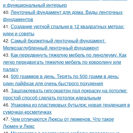
и функциональный интерьер
40.
Ленточный фундамент для дома. Виды ленточных
фундаментов
41.
Создание уютной спальни в 12 квадратных метрах:
идеи и советы
42.
Самый бюджетный ленточный фундамент.
Мелкозаглубленный ленточный фундамент
43.
Как передвинуть тяжелую мебель по линолеуму. Как
легко передвигать тяжелую мебель по ковролину или
паласу
44.
500 граммов в день. Терять по 500 грамм в день:
один лайфхак для очень быстрого похудения
45.
Зашпаклевать гипсокартон под покраску на потолке:
простой способ сделать потолок идеальным
46.
Упаковка из пластиковых бутылок: новая тенденция в
сумочках-косметичках
47.
Чем отличаются Люксы от люменов. Что такое
Люмен и Люкс