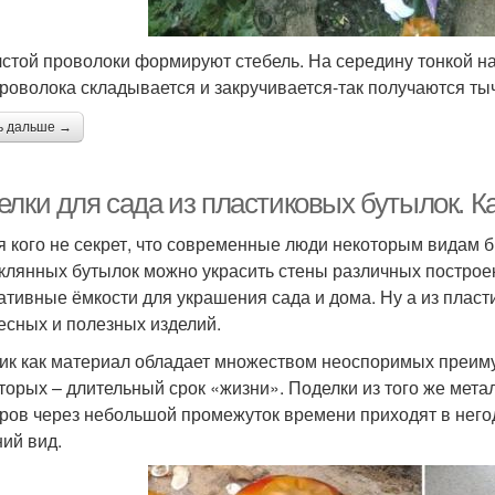
лстой проволоки формируют стебель. На середину тонкой н
проволока складывается и закручивается-так получаются ты
ь дальше →
елки для сада из пластиковых бутылок. К
я кого не секрет, что современные люди некоторым видам 
еклянных бутылок можно украсить стены различных построе
ативные ёмкости для украшения сада и дома. Ну а из пласт
есных и полезных изделий.
ик как материал обладает множеством неоспоримых преимущ
вторых – длительный срок «жизни». Поделки из того же мет
ров через небольшой промежуток времени приходят в негод
ий вид.