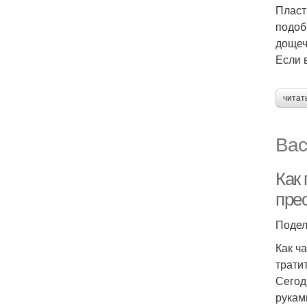
Пласт
подоб
дощеч
Если 
читат
Вас
Как
пре
Подел
Как ч
трати
Сегод
рукам