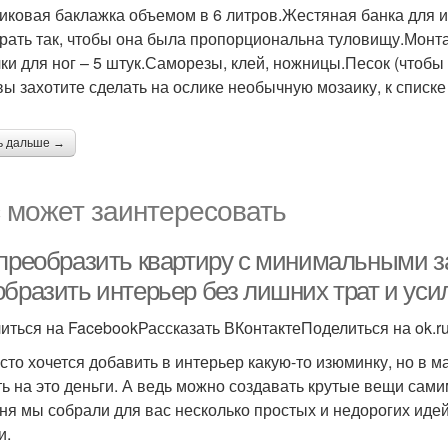
иковая баклажка объемом в 6 литров.Жестяная банка для и
рать так, чтобы она была пропорциональна туловищу.Монта
ки для ног – 5 штук.Саморезы, клей, ножницы.Песок (чтобы 
вы захотите сделать на ослике необычную мозаику, к списк
ь дальше →
 может заинтересовать
 преобразить квартиру с минимальными за
образить интерьер без лишних трат и уси
иться на FacebookРассказать ВКонтактеПоделиться на ok.r
асто хочется добавить в интерьер какую-то изюминку, но в м
ть на это деньги. А ведь можно создавать крутые вещи сами
ня мы собрали для вас несколько простых и недорогих идей
и.