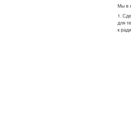
Мы в 
1. Сд
для т
к рад