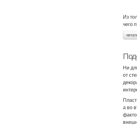
Из то
чего 
читат
Под
Ни дл
от ст
декор
интер
Пласт
а во 
факто
внешн