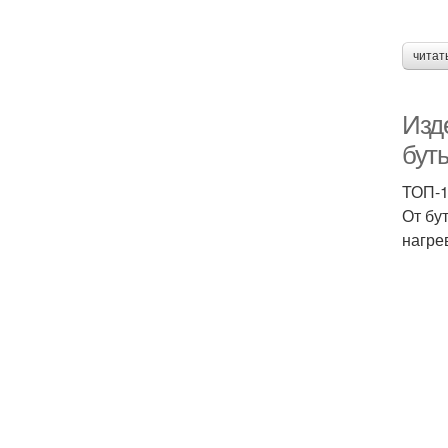
читат
Изд
бут
ТОП-1
От бу
нагре