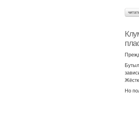
читат
Клу
пла
Прежд
Бутыл
завис
Жёстк
Но по