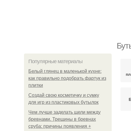
Бут
Популярные материалы
Белый глянец в маленькой кухне:
пл
как правильно подобрать фартук из
плитки
Создай свою косметичку и сумку
Б
для игр из пластиковых бутылок
Чем лучше заделать щели между
бревнами. Трещины в бревнах
сруба: причины появления +