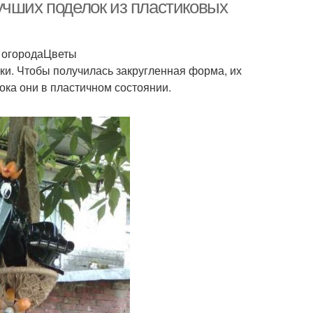
бутылок
учших поделок из пластиковых
и огородаЦветы
ь из пластиковых
Пуфик из пластиковых
ки. Чтобы получилась закругленная форма, их
бутылок
бутылок
пока они в пластичном состоянии.
Шезлонг из
Ромашки из бутылок
тиковых бутылок
Ромашка из
тиковой бутылки