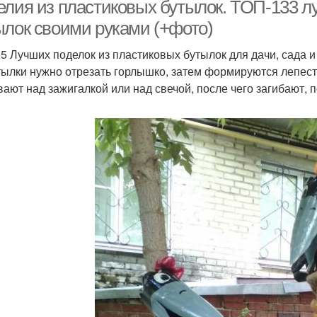
астиковых бутылок
бутылок
елия из пластиковых бутылок. ТОП-133 л
ылок своими руками (+фото)
5 Лучших поделок из пластиковых бутылок для дачи, сада 
Мебел
Руки из бутылок
Ослик из бутылок
тылки нужно отрезать горлышко, затем формируются лепест
вают над зажигалкой или над свечой, после чего загибают, 
Корзины из
Шедевры из
астиковых бутылок
пластиковых бутылок
плас
Ромашки из
Цвета из бутылок
астиковых бутылок
плас