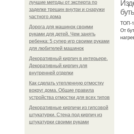
пл
Изд
лучшие методы от эксперта по
заделке трещин внутри и снаружи
бут
частного дома
ТОП-1
Дорога для машинок своими
От бу
руками для детей. Чем занять
нагре
ребенка: 5 супер игр своими руками
для любителей машинок
Декоративный кирпич в интерьере.
пл
Декоративный кирпич для
внутренней отделки
Как сделать утепленную отмостку
пл
вокруг дома. Общие правила
устройства отмостки для всех типов
Декоративные кирпичи из гипсовой
штукатурки. Стена под кирпич из
штукатурки своими руками