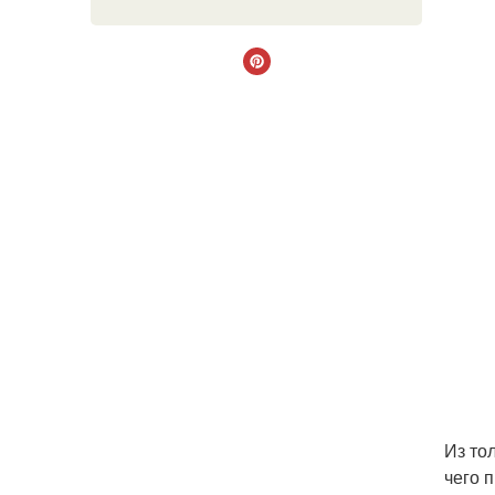
Из то
чего 